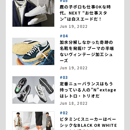
#05
鹿の子ポロも仕事OKな時
代。NEXT “お仕事スタ
ン”は白スエードだ！
Jun 19, 2022
#04
加水分解しなかった奇跡の
名靴を発掘!? プーマの半端
ないヴィンテージ加工シュ
ーズ
Jun 19, 2022
#03
定番ニューバランスはもう
持っている人の”N”extage
はレトロ・トリオだ
Jun 18, 2022
#02
ビタミンCスニーカーはベー
シックなBLACK OR WHITE