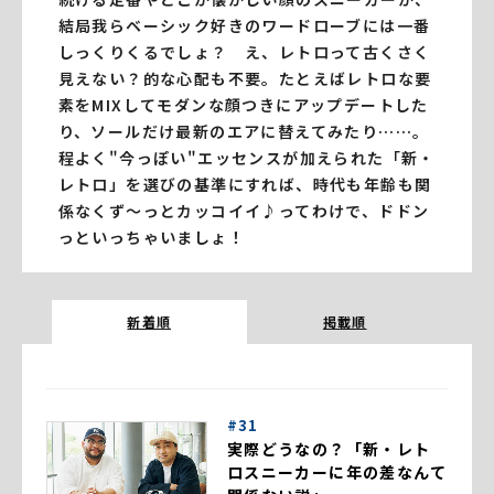
結局我らベーシック好きのワードローブには一番
しっくりくるでしょ？ え、レトロって古くさく
見えない？的な心配も不要。たとえばレトロな要
素をMIXしてモダンな顔つきにアップデートした
り、ソールだけ最新のエアに替えてみたり……。
程よく"今っぽい"エッセンスが加えられた「新・
レトロ」を選びの基準にすれば、時代も年齢も関
係なくず〜っとカッコイイ♪ってわけで、ドドン
っといっちゃいましょ！
新着順
掲載順
#31
実際どうなの？「新・レト
ロスニーカーに年の差なんて