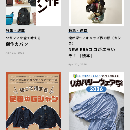
特集・連載
特集・連載
ワガママを全て叶える
懐が深〜いキャップ界の頭（カシ
傑作カバン
ラ）
NEW ERAココがエラい
Apr 27, 2026
ぞ！［読本］
Apr 11, 2026