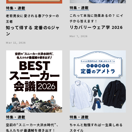
特集・連載
特集・連載
これって本当に効果あるの？ にイ
老若男女に愛される春アウターの
チから答えます！
王者
リカバリーウェア学 2026
知って得する 定番のGジャ
ン
Mar 7, 2026
Mar 11, 2026
特集・連載
特集・連載
空前の“スニーカー大洪水時代”、
ちゃんと勉強すれば一生楽しめる
名人たちが最適解を導き出す！
スタイル