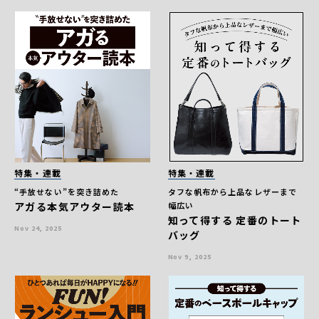
特集・連載
特集・連載
“手放せない”を突き詰めた
タフな帆布から上品なレザーまで
アガる本気アウター読本
幅広い
知って得する 定番のトート
Nov 24, 2025
バッグ
Nov 9, 2025