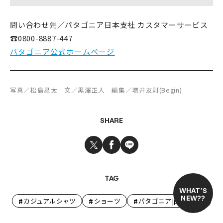
問い合わせ先／パタゴニア日本支社 カスタマーサービス
☎0800-8887-447
パタゴニア公式ホームページ
写真／松島星太 文／黒澤正人 編集／増井友則(Begin)
SHARE
TAG
WHAT’S
NEW??
#
#
#
カジュアルシャツ
ショーツ
パタゴニア|patagonia