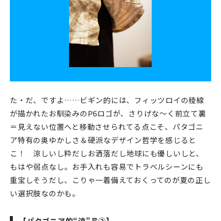
た・だ、ですよ……ビギン的には、フィッツロイの稜線
が描かれたお馴染みのP6ロゴが、さりげな〜く前立て裏
＝見えない位置へと移動させられてる点こそ、パタゴニ
ア特有の奥ゆかしさ＆硬派なデザイン哲学を感じると
こ！ 涼しいし粋だしお洒落だし地球にも優しいしと、
もはや弱点なし。お手入れも容易でトラベルシーンにも
重宝しそうだし、こりゃ一着備えておくってのが夏の正し
い選択肢なのかも。
【パタゴニア的“涼”品②】