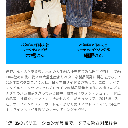
細野さん／大学卒業後、米国の大手総合小売店で製品開発担当として約
10年勤めた後、従来の大量生産よりベターな製品開発に関心を持ち、2
015年にパタゴニアに入社。日々本国サイドと連携して、主に「ライフ
スタイル・エッセンシャルズ」ラインの製品開発を担う。本橋さん／カ
ナダでのバム生活を送っている最中、創業者イヴォン・シュイナード氏
の名著「社員をサーフィンに行かせよう」がきっかけで、2016年に入
社。サーフィンとスノーボードをこよなく愛すアウトドアマン。現在は
主にライフスタイル製品のマーケティングを担当。
“涼”品のバリエーションが豊富で、すでに暑さ対策は盤