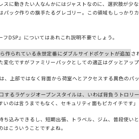
レスに動きたい人なんかにはジャストなのに、選択肢が少な
はパック作りの旗手たるグレゴリー。この領域もしっかりカ
ーフDSP』についてはあれこれ説明不要でしょう。
から作られている永世定番にダブルサイドポケットが追加
さ
た変化ですがファミリーパックとしての適正はグッとアップ
』は、上部ではなく背面から荷室へとアクセスする異色のパ
口するラゲッジオープンスタイルは、いわば背負うトロリ
すいのは言うまでもなく、セキュリティ面もピカイチです」
持ち込みできるし、短期出張、トラベル、ジム、普段使い
のはこういうことですよね。