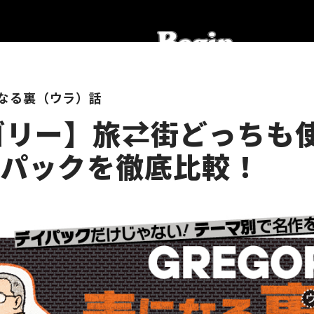
になる裏（ウラ）話
ゴリー】旅⇄街どっちも使
ℓパックを徹底比較！