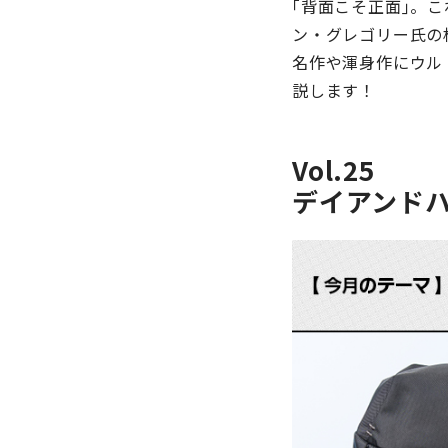
｢背面こそ正面｣。
ン・グレゴリー氏の
名作や渾身作にウル
説します！
Vol.25
デイアンドハ