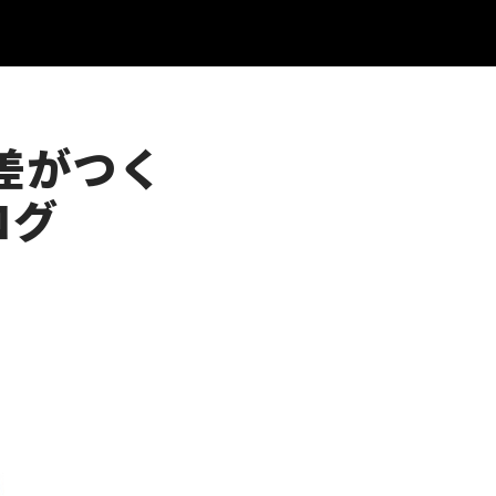
差がつく
ログ