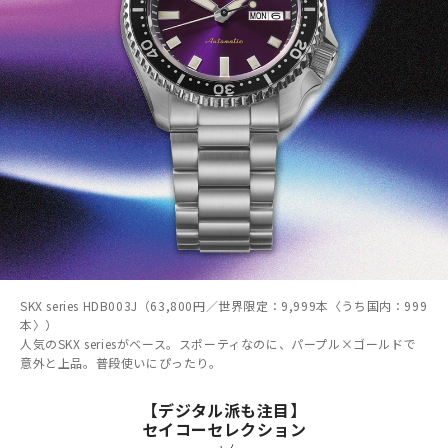
SKX series HDB003J（63,800円／世界限定：9,999本〈うち国内：999
本〉）
人気のSKX seriesがベース。スポーティなのに、パープル×ゴールドで
意外と上品。普段使いにぴったり。
【デジタル派も注目】
セイコーセレクション