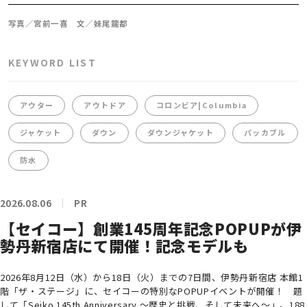
写真／宮前一喜 文／妹尾龍都
KEYWORD LIST
アウター
アウトドア
コロンビア|Columbia
ジャケット
ダウン
ダウンジャケット
パッカブル
防水
2026.08.06
PR
【セイコー】創業145周年記念POPUPが伊
勢丹新宿店にて開催！記念モデルも
2026年8月12日（水）から18日（火）までの7日間、伊勢丹新宿店 本館1
階「ザ・ステージ」に、セイコーの特別なPOPUPイベントが開催！ 題
して「Seiko 145th Anniversary ～歴史と挑戦、そして未来へ～」。188