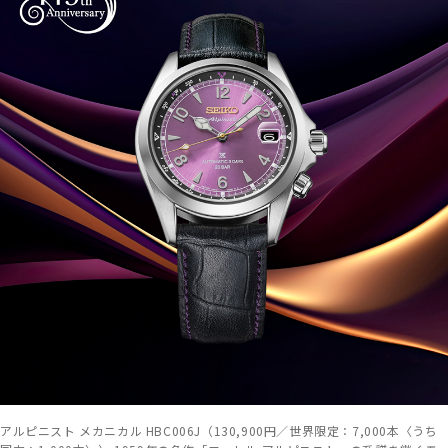
アルピニスト メカニカル HBC006J（130,900円／世界限定：7,000本〈うち