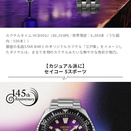
カクテルタイム HCB006J（80,300円／世界限定：6,000本〈うち国
内：500本〉）
銀座の名店STAR BARとのオリジナルカクテル「江戸紫」をイメージし
たダイヤルは、まるで本物のカクテルみたいな鮮やかな色彩が魅力。
【カジュアル派に】
セイコー 5スポーツ