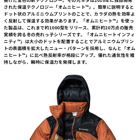
長けた金色の新テクノロジー。その元ネタは2010年に独自開発
された保温テクノロジー「オムニヒート™」。簡単に説明すると
ドット状のアルミニウムプリントのことで、カラダの熱を効率よ
く反射して保温する効果があります。「オムニヒート™」を使っ
た製品は、これまで約1000型をリリース、累計約20万点の販売
実績を誇る冬の売れっ子シリーズです。「オムニヒートインフィ
ニティ™」は大小のドットを配置することでアルミニウムプリン
トの表面積を拡大したニュー・パターンを採用し、なんと「オム
ニヒート™」に比べ熱反射率が格段にアップ。優れた通気性を維
持しながら、瞬時に保温力を発揮します。