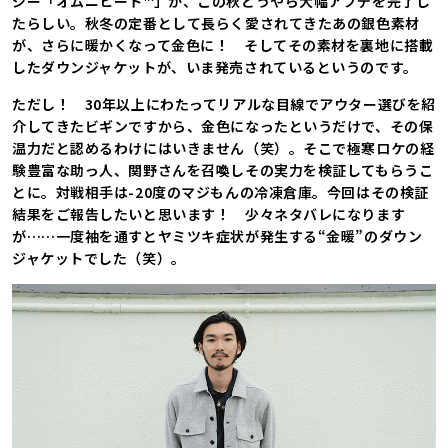
ジー「オムニヒート™」が、この秋どうやら大幅アプデを完了し
たらしい。秋冬の定番として長らく愛されてきたあの銀色素材
が、さらに暖かくなって金色に！ そしてその素材を裏地に搭載
したダウンジャケットが、いま発売されているというのです。
ただし！ 30年以上にわたってリアルな目線でアウター選びを紹
介してきたビギンですから、金色になったというだけで、その保
温力だと認めるわけにはいきません（笑）。そこで極寒ロケの経
験豊富な助っ人、関野さんを召喚しその実力を検証してもらうこ
とに。対戦相手は-20度のマジもんの冷凍倉庫。今回はその検証
結果をご報告したいと思います！ 少々ネタバレになります
が……一度袖を通すとヤミツキ症状が発生する“金暖”のダウン
ジャケットでした（笑）。