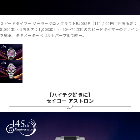
スピードタイマー ソーラークロノグラフ HBJ005P（111,100円／世界限定：
8,000本〈うち国内：1,000本〉） 60～70年代のスピードタイマーのデザイン
を継承。タキメーターベゼルもパープルで統一。
【ハイテク好きに】
セイコー アストロン