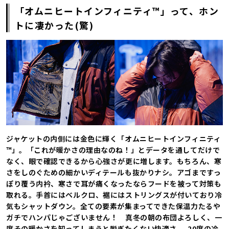
「オムニヒートインフィニティ™」って、ホン
トに凄かった(驚)
ジャケットの内側には金色に輝く「オムニヒートインフィニティ
™」。「これが暖かさの理由なのね！」とデータを通してだけで
なく、眼で確認できるから心強さが更に増します。もちろん、寒
さをしのぐための細かいディテールも抜かりナシ。アゴまですっ
ぽり覆う内衿、寒さで耳が痛くなったならフードを被って対策も
取れる。手首にはベルクロ、裾にはストリングスが付いており冷
気もシャットダウン。全ての要素が集まってできた保温力たるや
ガチでハンパじゃございません！ 真冬の朝の布団よろしく、一
度その暖かさを知ってしまうと脱ぎたくない快適さ。-20度の冷