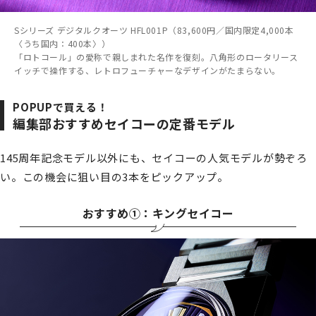
Sシリーズ デジタルクオーツ HFL001P（83,600円／国内限定4,000本
〈うち国内：400本〉）
「ロトコール」の愛称で親しまれた名作を復刻。八角形のロータリース
イッチで操作する、レトロフューチャーなデザインがたまらない。
POPUPで買える！
編集部おすすめセイコーの定番モデル
145周年記念モデル以外にも、セイコーの人気モデルが勢ぞろ
い。この機会に狙い目の3本をピックアップ。
おすすめ①：キングセイコー