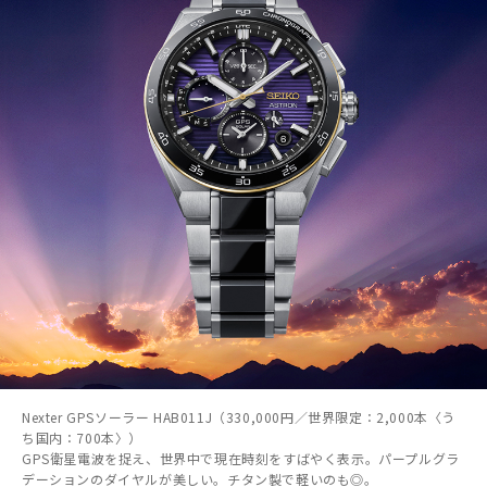
Nexter GPSソーラー HAB011J（330,000円／世界限定：2,000本〈う
ち国内：700本〉）
GPS衛星電波を捉え、世界中で現在時刻をすばやく表示。パープルグラ
デーションのダイヤルが美しい。チタン製で軽いのも◎。