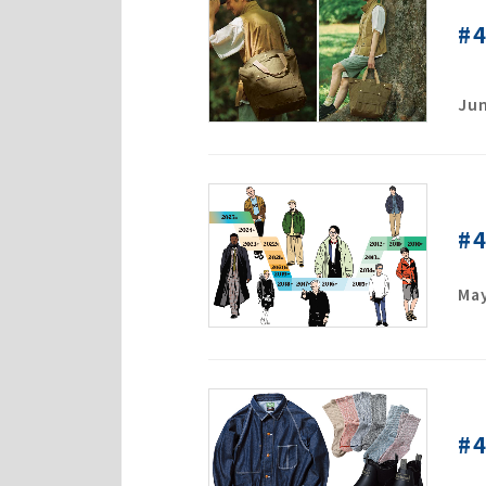
#
Jun
#
May
#