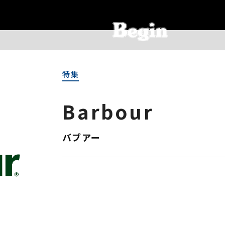
特集
Barbour
バブアー