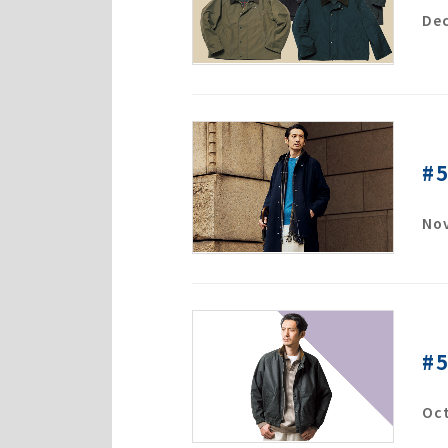
Dec
#
Nov
#
Oct