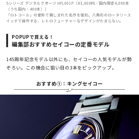
Sシリーズ デジタルクオーツ HFL001P（83,600円／国内限定4,000本
〈うち国内：400本〉）
「ロトコール」の愛称で親しまれた名作を復刻。八角形のロータリース
イッチで操作する、レトロフューチャーなデザインがたまらない。
POPUPで買える！
編集部おすすめセイコーの定番モデル
145周年記念モデル以外にも、セイコーの人気モデルが勢
ぞろい。この機会に狙い目の3本をピックアップ。
おすすめ①：キングセイコー