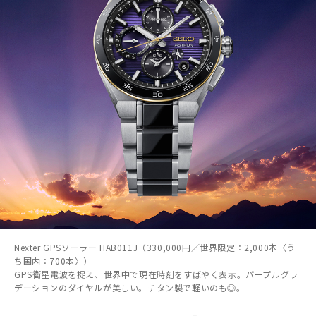
Nexter GPSソーラー HAB011J（330,000円／世界限定：2,000本〈う
ち国内：700本〉）
GPS衛星電波を捉え、世界中で現在時刻をすばやく表示。パープルグラ
デーションのダイヤルが美しい。チタン製で軽いのも◎。