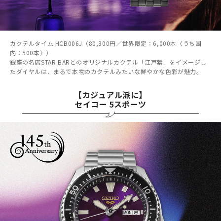
カクテルタイム HCB006J（80,300円／世界限定：6,000本〈うち国
内：500本〉）
銀座の名店STAR BARとのオリジナルカクテル「江戸紫」をイメージし
たダイヤルは、まるで本物のカクテルみたいな鮮やかな色彩が魅力。
【カジュアル派に】
セイコー 5スポーツ