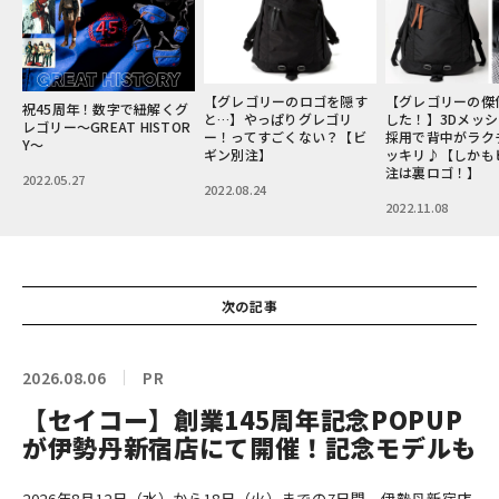
【グレゴリーのロゴを隠す
【グレゴリーの傑作が進化
【クラシック顔で
グ
と…】やっぱりグレゴリ
した！】3Dメッシュパネル
スペック！】グレ
R
ー！ってすごくない？【ビ
採用で背中がラクチン＆ス
新・名作デイパッ
ギン別注】
ッキリ♪【しかもビギン別
ン別注“裏ロゴ”に
注は裏ロゴ！】
2022.08.24
2022.11.24
2022.11.08
次の記事
2026.08.06
PR
【セイコー】創業145周年記念POPUP
が伊勢丹新宿店にて開催！記念モデルも
2026年8月12日（水）から18日（火）までの7日間、伊勢丹新宿店