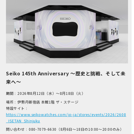
Seiko 145th Anniversary ～歴史と挑戦、そして未
来へ～
期間 :
2026年8月12日（水）～8月18日（火）
場所 :
伊​勢丹新宿店 本​館1階 ザ​・ステージ
特設サイト :
https://www.seikowatches.com/jp-ja/stores/events/2026/2608
_ISETAN_Shinjuku
問い合わせ :
0​80-7​079-6​630（8月6日～18日の1​0:00～2​0:00のみ）