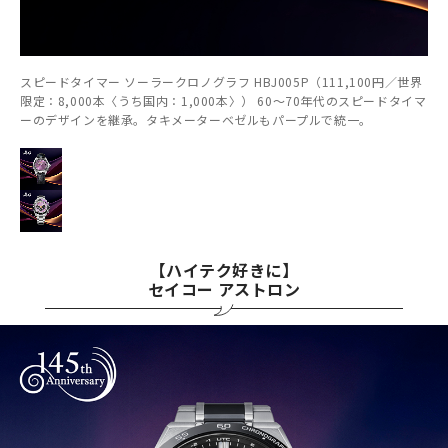
スピードタイマー ソーラークロノグラフ HBJ005P（111,100円／世界
限定：8,000本〈うち国内：1,000本〉） 60～70年代のスピードタイマ
ーのデザインを継承。タキメーターベゼルもパープルで統一。
【ハイテク好きに】
セイコー アストロン