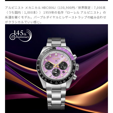
アルピニスト メカニカル HBC006J（130,900円／世界限定：7,000本
〈うち国内：1,000本〉） 1959年の名作「ローレル アルピニスト」の
系譜を継ぐモデル。パープルダイヤルとレザーストラップの組み合わせ
がクラシカルでいい感じ。