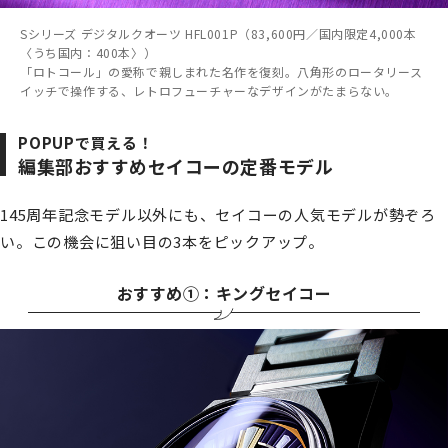
Sシリーズ デジタルクオーツ HFL001P（83,600円／国内限定4,000本
〈うち国内：400本〉）
「ロトコール」の愛称で親しまれた名作を復刻。八角形のロータリース
イッチで操作する、レトロフューチャーなデザインがたまらない。
POPUPで買える！
編集部おすすめセイコーの定番モデル
145周年記念モデル以外にも、セイコーの人気モデルが勢ぞろ
い。この機会に狙い目の3本をピックアップ。
おすすめ①：キングセイコー