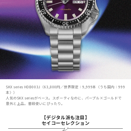
SKX series HDB003J（63,800円／世界限定：9,999本〈うち国内：999
本〉）
人気のSKX seriesがベース。スポーティなのに、パープル×ゴールドで
意外と上品。普段使いにぴったり。
【デジタル派も注目】
セイコーセレクション