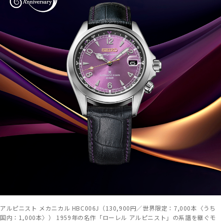
アルピニスト メカニカル HBC006J（130,900円／世界限定：7,000本〈うち
国内：1,000本〉） 1959年の名作「ローレル アルピニスト」の系譜を継ぐモ