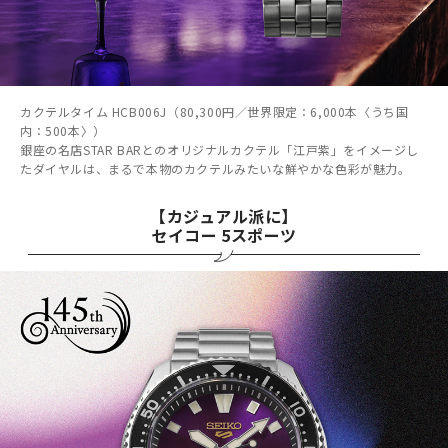
カクテルタイム HCB006J（80,300円／世界限定：6,000本〈うち国
内：500本〉）
銀座の名店STAR BARとのオリジナルカクテル「江戸紫」をイメージし
たダイヤルは、まるで本物のカクテルみたいな鮮やかな色彩が魅力。
【カジュアル派に】
セイコー 5スポーツ