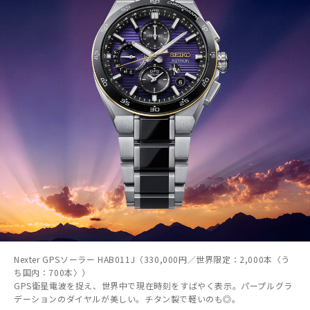
Nexter GPSソーラー HAB011J（330,000円／世界限定：2,000本〈う
ち国内：700本〉）
GPS衛星電波を捉え、世界中で現在時刻をすばやく表示。パープルグラ
デーションのダイヤルが美しい。チタン製で軽いのも◎。