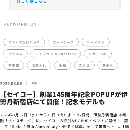
詳しくはこちら
KEYWORD LIST
エティアム|ETiAM
カードケース
コードバン
ビジネス
モンブラン|Montblanc
レザー小物
万年筆
名刺入れ
小物
文房具
革小物
2026.08.06
PR
【セイコー】創業145周年記念POPUPが伊
勢丹新宿店にて開催！記念モデルも
2026年8月12日（水）から18日（火）までの7日間、伊勢丹新宿店 本館1
階「ザ・ステージ」に、セイコーの特別なPOPUPイベントが開催！ 題
して「Seiko 145th Anniversary ～歴史と挑戦、そして未来へ～」。188