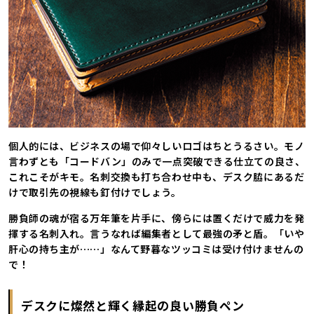
個人的には、ビジネスの場で仰々しいロゴはちとうるさい。モノ
言わずとも「コードバン」のみで一点突破できる仕立ての良さ、
これこそがキモ。名刺交換も打ち合わせ中も、デスク脇にあるだ
けで取引先の視線も釘付けでしょう。
勝負師の魂が宿る万年筆を片手に、傍らには置くだけで威力を発
揮する名刺入れ。言うなれば編集者として最強の矛と盾。「いや
肝心の持ち主が……」なんて野暮なツッコミは受け付けませんの
で！
デスクに燦然と輝く縁起の良い勝負ペン