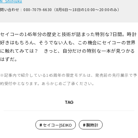
N_Shinjuku
問い合わせ :
0​80-7​079-6​630（8月6日～18日の1​0:00～2​0:00のみ）
セイコーの145年分の歴史と技術が詰まった特別な7日間。時計
好きはもちろん、そうでない人も、この機会にセイコーの世界
に触れてみては？ きっと、自分だけの特別な一本が見つかる
はずだ。
※記事内で紹介している145周年の限定モデルは、発売前の先行展示で予
約受付中となります。あらかじめご了承ください。
TAG
#
#
セイコー|SEIKO
腕時計