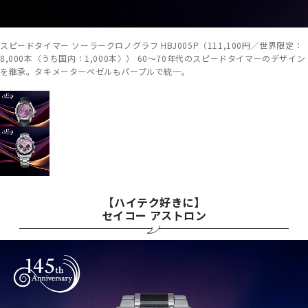
スピードタイマー ソーラークロノグラフ HBJ005P（111,100円／世界限定：
8,000本〈うち国内：1,000本〉） 60～70年代のスピードタイマーのデザイン
を継承。タキメーターベゼルもパープルで統一。
【ハイテク好きに】
セイコー アストロン