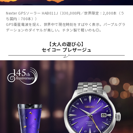
Nexter GPSソーラー HAB011J（330,000円／世界限定：2,000本〈う
ち国内：700本〉）
GPS衛星電波を捉え、世界中で現在時刻をすばやく表示。パープルグラ
デーションのダイヤルが美しい。チタン製で軽いのも◎。
【大人の遊び心】
セイコー プレザージュ