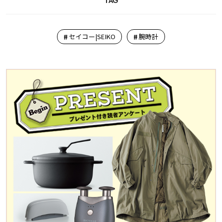
TAG
#
#
セイコー|SEIKO
腕時計