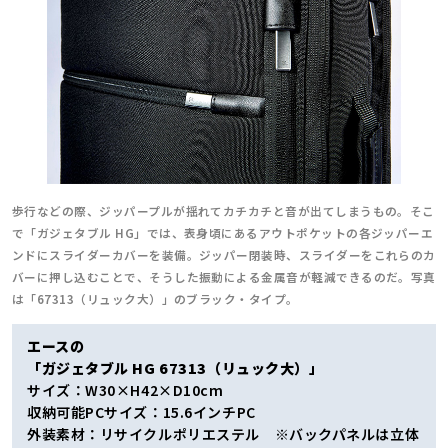
歩行などの際、ジッパープルが揺れてカチカチと音が出てしまうもの。そこ
で「ガジェタブル HG」では、表身頃にあるアウトポケットの各ジッパーエ
ンドにスライダーカバーを装備。ジッパー閉装時、スライダーをこれらのカ
バーに押し込むことで、そうした振動による金属音が軽減できるのだ。写真
は「67313（リュック大）」のブラック・タイプ。
エースの
「ガジェタブル HG 67313（リュック大）」
サイズ：W30×H42×D10cm
収納可能PCサイズ：15.6インチPC
外装素材：リサイクルポリエステル ※バックパネルは立体