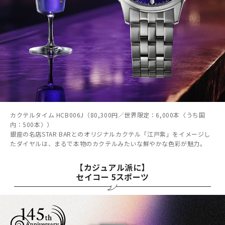
カクテルタイム HCB006J（80,300円／世界限定：6,000本〈うち国
内：500本〉）
銀座の名店STAR BARとのオリジナルカクテル「江戸紫」をイメージし
たダイヤルは、まるで本物のカクテルみたいな鮮やかな色彩が魅力。
【カジュアル派に】
セイコー 5スポーツ