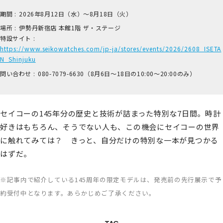
期間 :
2026年8月12日（水）～8月18日（火）
場所 :
伊​勢丹新宿店 本​館1階 ザ​・ステージ
特設サイト :
https://www.seikowatches.com/jp-ja/stores/events/2026/2608_ISETA
N_Shinjuku
問い合わせ :
0​80-7​079-6​630（8月6日～18日の1​0:00～2​0:00のみ）
セイコーの145年分の歴史と技術が詰まった特別な7日間。時計
好きはもちろん、そうでない人も、この機会にセイコーの世界
に触れてみては？ きっと、自分だけの特別な一本が見つかる
はずだ。
※記事内で紹介している145周年の限定モデルは、発売前の先行展示で予
約受付中となります。あらかじめご了承ください。