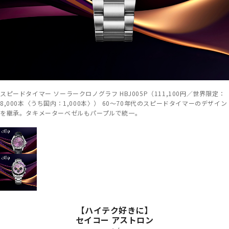
スピードタイマー ソーラークロノグラフ HBJ005P（111,100円／世界限定：
8,000本〈うち国内：1,000本〉） 60～70年代のスピードタイマーのデザイン
を継承。タキメーターベゼルもパープルで統一。
【ハイテク好きに】
セイコー アストロン