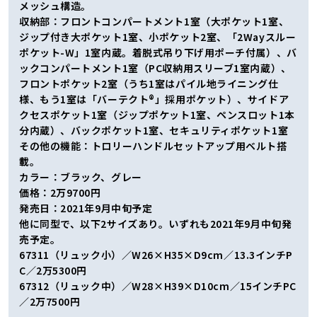
メッシュ構造。
収納部：フロントコンパートメント1室（大ポケット1室、
ジップ付き大ポケット1室、小ポケット2室、「2Wayスルー
ポケット-W」1室内蔵。着脱式吊り下げ用ポーチ付属）、バ
ックコンパートメント1室（PC収納用スリーブ1室内蔵）、
フロントポケット2室（うち1室はパイル地ライニング仕
様、もう1室は「バーテクト®」採用ポケット）、サイドア
クセスポケット1室（ジップポケット1室、ペンスロット1本
分内蔵）、バックポケット1室、セキュリティポケット1室
その他の機能：トロリーハンドルセットアップ用ベルト搭
載。
カラー：ブラック、グレー
価格：2万9700円
発売日：2021年9月中旬予定
他に同型で、以下2サイズあり。いずれも2021年9月中旬発
売予定。
67311（リュック小）／W26×H35×D9cm／13.3インチP
C／2万5300円
67312（リュック中）／W28×H39×D10cm／15インチPC
／2万7500円