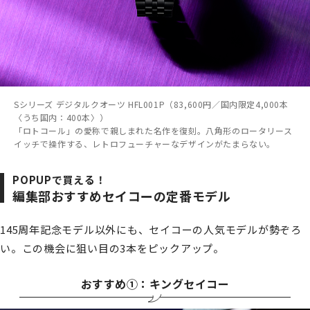
Sシリーズ デジタルクオーツ HFL001P（83,600円／国内限定4,000本
〈うち国内：400本〉）
「ロトコール」の愛称で親しまれた名作を復刻。八角形のロータリース
イッチで操作する、レトロフューチャーなデザインがたまらない。
POPUPで買える！
編集部おすすめセイコーの定番モデル
145周年記念モデル以外にも、セイコーの人気モデルが勢ぞろ
い。この機会に狙い目の3本をピックアップ。
おすすめ①：キングセイコー