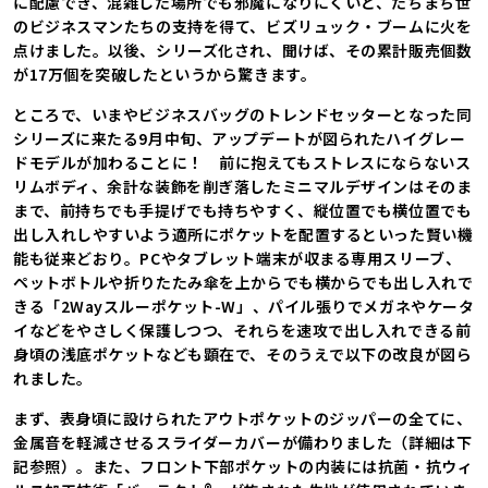
に配慮でき、混雑した場所でも邪魔になりにくいと、たちまち世
のビジネスマンたちの支持を得て、ビズリュック・ブームに火を
点けました。以後、シリーズ化され、聞けば、その累計販売個数
が17万個を突破したというから驚きます。
ところで、いまやビジネスバッグのトレンドセッターとなった同
シリーズに来たる9月中旬、アップデートが図られたハイグレー
ドモデルが加わることに！ 前に抱えてもストレスにならないス
リムボディ、余計な装飾を削ぎ落したミニマルデザインはそのま
まで、前持ちでも手提げでも持ちやすく、縦位置でも横位置でも
出し入れしやすいよう適所にポケットを配置するといった賢い機
能も従来どおり。PCやタブレット端末が収まる専用スリーブ、
ペットボトルや折りたたみ傘を上からでも横からでも出し入れで
きる「2Wayスルーポケット-W」、パイル張りでメガネやケータ
イなどをやさしく保護しつつ、それらを速攻で出し入れできる前
身頃の浅底ポケットなども顕在で、そのうえで以下の改良が図ら
れました。
まず、表身頃に設けられたアウトポケットのジッパーの全てに、
金属音を軽減させるスライダーカバーが備わりました（詳細は下
記参照）。また、フロント下部ポケットの内装には抗菌・抗ウィ