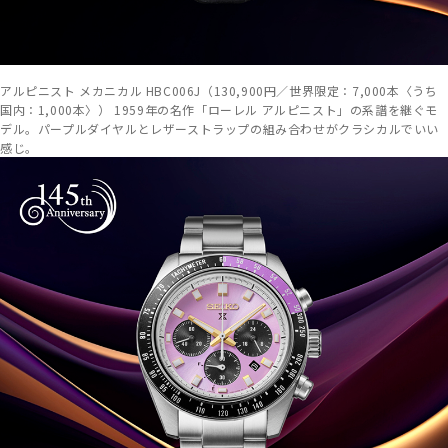
アルピニスト メカニカル HBC006J（130,900円／世界限定：7,000本〈うち
国内：1,000本〉） 1959年の名作「ローレル アルピニスト」の系譜を継ぐモ
デル。パープルダイヤルとレザーストラップの組み合わせがクラシカルでいい
感じ。