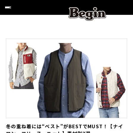
冬の重ね着には“ベスト”がBESTでMUST！【ナイ