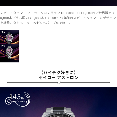
スピードタイマー ソーラークロノグラフ HBJ005P（111,100円／世界限定：
8,000本〈うち国内：1,000本〉） 60～70年代のスピードタイマーのデザイン
を継承。タキメーターベゼルもパープルで統一。
【ハイテク好きに】
セイコー アストロン