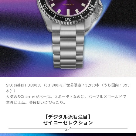
SKX series HDB003J（63,800円／世界限定：9,999本〈うち国内：999
本〉）
人気のSKX seriesがベース。スポーティなのに、パープル×ゴールドで
意外と上品。普段使いにぴったり。
【デジタル派も注目】
セイコーセレクション