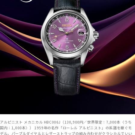
アルピニスト メカニカル HBC006J（130,900円／世界限定：7,000本〈うち
国内：1,000本〉） 1959年の名作「ローレル アルピニスト」の系譜を継ぐモ
デル。パープルダイヤルとレザーストラップの組み合わせがクラシカルでいい