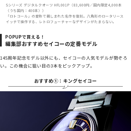
Sシリーズ デジタルクオーツ HFL001P（83,600円／国内限定4,000本
〈うち国内：400本〉）
「ロトコール」の愛称で親しまれた名作を復刻。八角形のロータリース
イッチで操作する、レトロフューチャーなデザインがたまらない。
POPUPで買える！
編集部おすすめセイコーの定番モデル
145周年記念モデル以外にも、セイコーの人気モデルが勢ぞろ
い。この機会に狙い目の3本をピックアップ。
おすすめ①：キングセイコー