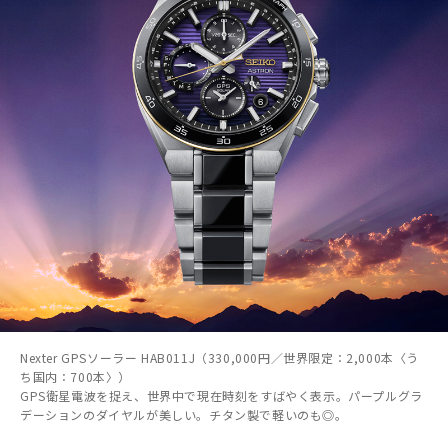
Nexter GPSソーラー HAB011J（330,000円／世界限定：2,000本〈う
ち国内：700本〉）
GPS衛星電波を捉え、世界中で現在時刻をすばやく表示。パープルグラ
デーションのダイヤルが美しい。チタン製で軽いのも◎。