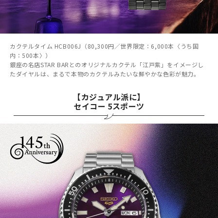
カクテルタイム HCB006J（80,300円／世界限定：6,000本〈うち国
内：500本〉）
銀座の名店STAR BARとのオリジナルカクテル「江戸紫」をイメージし
たダイヤルは、まるで本物のカクテルみたいな鮮やかな色彩が魅力。
【カジュアル派に】
セイコー 5スポーツ