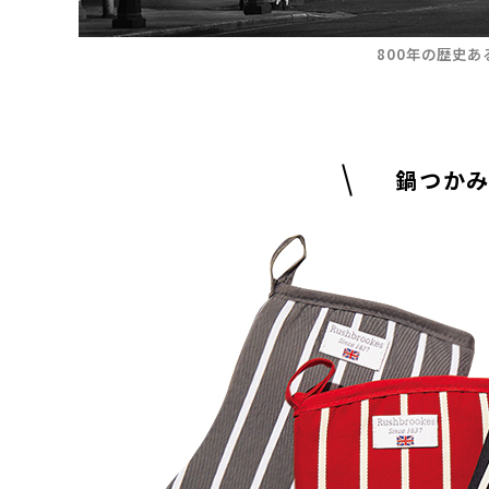
800年の歴史
鍋つか