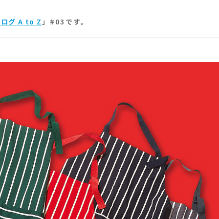
 A to Z
」#03です。