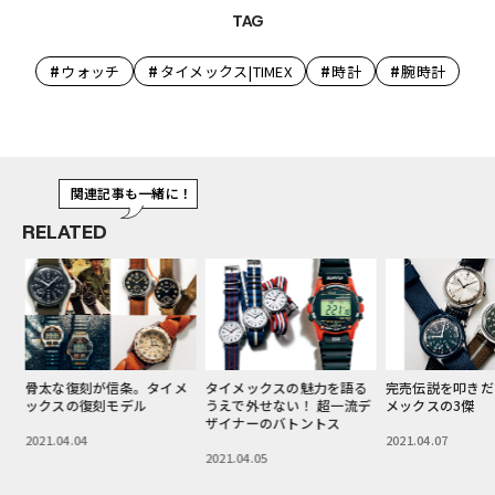
TAG
#
#
#
#
ウォッチ
タイメックス|TIMEX
時計
腕時計
関連記事も一緒に！
RELATED
骨太な復刻が信条。タイメ
タイメックスの魅力を語る
完売伝説を叩きだ
ックスの復刻モデル
うえで外せない！ 超一流デ
メックスの3傑
ザイナーのバトントス
2021.04.04
2021.04.07
2021.04.05