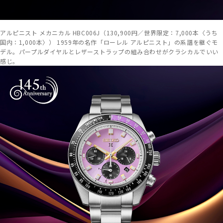
アルピニスト メカニカル HBC006J（130,900円／世界限定：7,000本〈うち
国内：1,000本〉） 1959年の名作「ローレル アルピニスト」の系譜を継ぐモ
デル。パープルダイヤルとレザーストラップの組み合わせがクラシカルでいい
感じ。