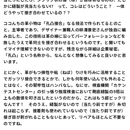
かに縫製が見当たらない!? って、コレはどういうこと？ 一体
どうやって接ぎ合わせているの？？
ココんちの革小物は「孔凸接合」なる技法で作られてるとのこ
と。主宰者であり、デザイナー兼職人の柳澤康史さんが独自に編
み出した、この技術は革の縁に沿ってパーフォレーションなどを
施したうえで革同士を接ぎ合わせるというものです。と聞いても
イマイチ理解できないのですが、残念ながら詳細は企業秘密。
「孔凸」という名称から、なんとなく想像してみると良いかと思
います。
とにかく、革がもつ弾性や粘（ねば）りけを巧みに活用すること
でガッツリ接合できるとかで、しかも何年使い込んでも外れるこ
とはなく、その堅牢性はハンパなし。なにせ、検査機関「カケン
テストセンター」の引っ張り強度検査において鞄底縫製の5倍以
上もの数値を叩き出したというのだから、これはもう超ビックリ
なんです！ そのうえ、縫製がないので（当たり前ですが）糸切
れは起こらず、接着剤も使われていないので（当たり前ですが）
接ぎ目が剥がれることもないとあって、リペアもほとんど不要な
のですね。