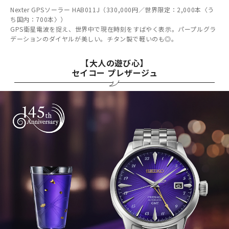
Nexter GPSソーラー HAB011J（330,000円／世界限定：2,000本〈う
ち国内：700本〉）
GPS衛星電波を捉え、世界中で現在時刻をすばやく表示。パープルグラ
デーションのダイヤルが美しい。チタン製で軽いのも◎。
【大人の遊び心】
セイコー プレザージュ