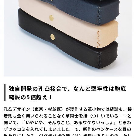
独自開発の孔凸接合で、なんと堅牢性は鞄底
縫製の5倍超え！
孔凸デザイン（東京・杉並区）が製作する革小物では縫製も、接
着剤も全く用いられることなく革同士を接（つ）いでいる……と
聞いて、「いやいや、そんなこと、あるワケないっしょ」と思わ
ずツッコミを入れてしまいました。で、新作のペンケースを目の
当たりにしたら、ジグザグ状の接（は）ぎ目はあるものの、たし