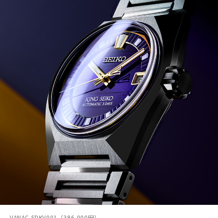
VANAC SDKV001（396,000円）