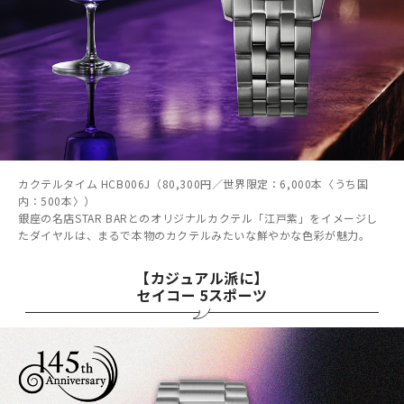
カクテルタイム HCB006J（80,300円／世界限定：6,000本〈うち国
内：500本〉）
銀座の名店STAR BARとのオリジナルカクテル「江戸紫」をイメージし
たダイヤルは、まるで本物のカクテルみたいな鮮やかな色彩が魅力。
【カジュアル派に】
セイコー 5スポーツ