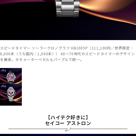
スピードタイマー ソーラークロノグラフ HBJ005P（111,100円／世界限定：
8,000本〈うち国内：1,000本〉） 60～70年代のスピードタイマーのデザイン
を継承。タキメーターベゼルもパープルで統一。
【ハイテク好きに】
セイコー アストロン