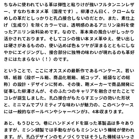
ちなみに使われている革は弾性と粘りけが強いフルタンニンレザ
ー、すなわち本ヌメ革（国産です）。柳澤さん曰く、クロームな
めしの革だとしっかりと孔凸接合しないのだとか。また、素仕上
げ（生成り）を除くカラーでは、透明感のあるアニリン染料を使
ったアニリン染料染めです。なので、革本来の風合いがしっかり
活かされております。そしてコシの強い本ヌメ革ゆえ、使い出し
は硬さがあるものの、使い込めば色＆ツヤが深まるとともにしな
やかにエイジングし、接合部分に独特の味わいが現れるのも革好
きにはたまらない（！）のです。
ということで、ここにオススメの最新作であるペンケース。若い
頃、紙器（段ボール箱、商品化粧箱、紙コップ、紙袋などの総
称）の設計・デザインに努め、その後、鞄メーカーで商品開発に
従事した柳澤さんが、そのふたつのキャリアを融合させたことで
コレが誕生しました。孔凸接合がもたらすエッジの効いた形状
と、ミニマムでプリミティブな味わいが魅力の、このペンケース
には一般的なボールペンやシャーペンが3、4本収まります。
あと、もうひとつ。巷にハンドメイドを謳った革製品は多々あり
ますが、ミシン縫製では手動ながらもミシンという機械が使われ
ます。が、孔凸デザインのモノづくりではそうした機械はいっさ