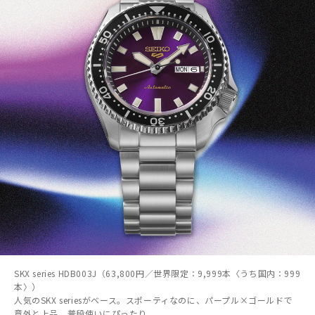
SKX series HDB003J（63,800円／世界限定：9,999本〈うち国内：999
本〉）
人気のSKX seriesがベース。スポーティなのに、パープル×ゴールドで
意外と上品。普段使いにぴったり。