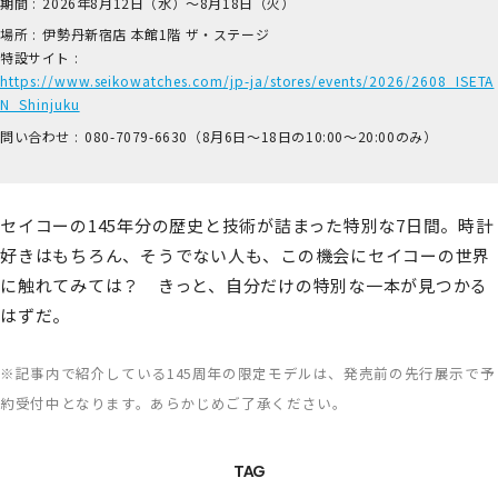
期間 :
2026年8月12日（水）～8月18日（火）
場所 :
伊​勢丹新宿店 本​館1階 ザ​・ステージ
特設サイト :
https://www.seikowatches.com/jp-ja/stores/events/2026/2608_ISETA
N_Shinjuku
問い合わせ :
0​80-7​079-6​630（8月6日～18日の1​0:00～2​0:00のみ）
セイコーの145年分の歴史と技術が詰まった特別な7日間。時計
好きはもちろん、そうでない人も、この機会にセイコーの世界
に触れてみては？ きっと、自分だけの特別な一本が見つかる
はずだ。
※記事内で紹介している145周年の限定モデルは、発売前の先行展示で予
約受付中となります。あらかじめご了承ください。
TAG