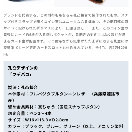
ブランドを代表する、この財布ももちろん孔凸接合で製作されたもの。スナ
ップ付きフラップで開くコイン室はユニークな穴倉構造で、その開口部の両
サイドに設けられた折りマチにより、口開き良し！ また、このコイン室の
背後にカード約6枚が入る隠しポケットが、見開きの対向には3枚ほどが収
まるカード室が配置され、ミニ財布ながら紙幣がたたまずに収まる札室には
交通系ICカード専用カードスロットも仕込まれている。全4色。各2万4200
円。
孔凸デザインの
「フデバコ」
製法：孔凸接合
本体素材：フルベジタブルタンニンレザー（兵庫県姫路市
産）
留め金具素材：真ちゅう（国産スナップボタン）
想定容量：ペン3～4本
サイズ：W16×H3.8×D2.8cm
カラー：ブラック、ブルー、グリーン（以上、アニリン染料