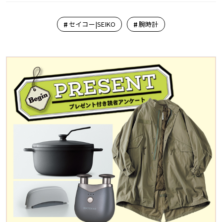
#
#
セイコー|SEIKO
腕時計