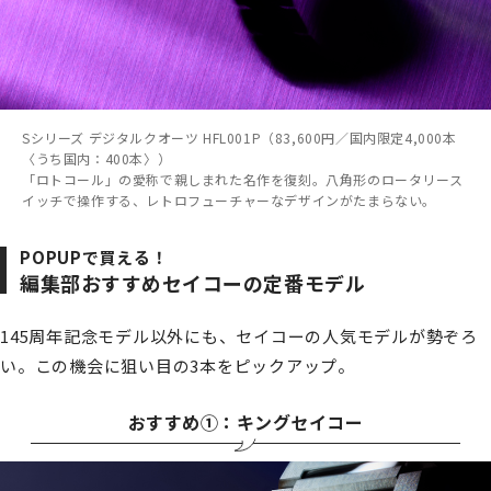
Sシリーズ デジタルクオーツ HFL001P（83,600円／国内限定4,000本
〈うち国内：400本〉）
「ロトコール」の愛称で親しまれた名作を復刻。八角形のロータリース
イッチで操作する、レトロフューチャーなデザインがたまらない。
POPUPで買える！
編集部おすすめセイコーの定番モデル
145周年記念モデル以外にも、セイコーの人気モデルが勢ぞろ
い。この機会に狙い目の3本をピックアップ。
おすすめ①：キングセイコー