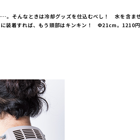
……。そんなときは冷却グッズを仕込むべし！ 水を含ま
装着すれば、もう頭部はキンキン！ Φ21cm。1210
ち