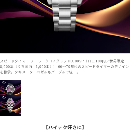
スピードタイマー ソーラークロノグラフ HBJ005P（111,100円／世界限定：
8,000本〈うち国内：1,000本〉） 60～70年代のスピードタイマーのデザイン
を継承。タキメーターベゼルもパープルで統一。
【ハイテク好きに】