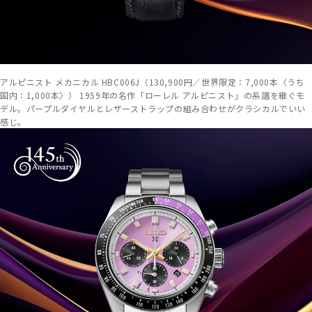
アルピニスト メカニカル HBC006J（130,900円／世界限定：7,000本〈うち
国内：1,000本〉） 1959年の名作「ローレル アルピニスト」の系譜を継ぐモ
デル。パープルダイヤルとレザーストラップの組み合わせがクラシカルでいい
感じ。