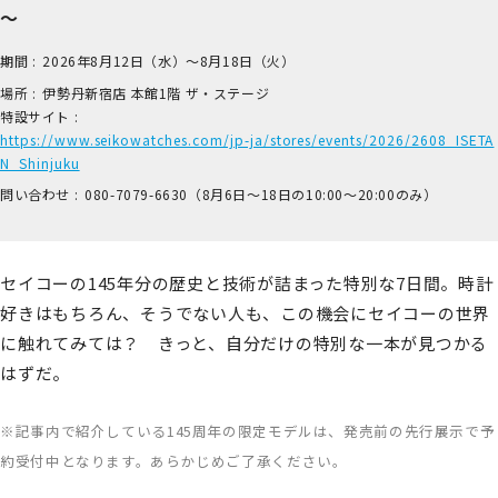
～
期間 :
2026年8月12日（水）～8月18日（火）
場所 :
伊​勢丹新宿店 本​館1階 ザ​・ステージ
特設サイト :
https://www.seikowatches.com/jp-ja/stores/events/2026/2608_ISETA
N_Shinjuku
問い合わせ :
0​80-7​079-6​630（8月6日～18日の1​0:00～2​0:00のみ）
セイコーの145年分の歴史と技術が詰まった特別な7日間。時計
好きはもちろん、そうでない人も、この機会にセイコーの世界
に触れてみては？ きっと、自分だけの特別な一本が見つかる
はずだ。
※記事内で紹介している145周年の限定モデルは、発売前の先行展示で予
約受付中となります。あらかじめご了承ください。