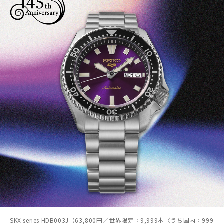
SKX series HDB003J（63,800円／世界限定：9,999本〈うち国内：999