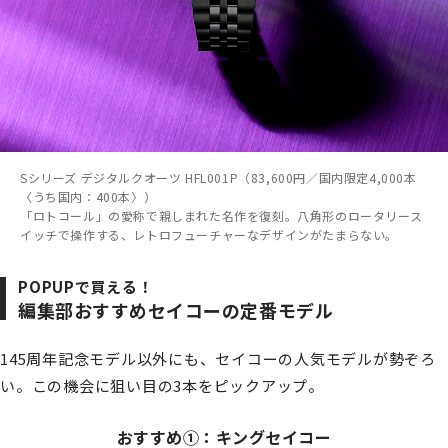
Sシリーズ デジタルクオーツ HFL001P（83,600円／国内限定4,000本
〈うち国内：400本〉）
「ロトコール」の愛称で親しまれた名作を復刻。八角形のロータリース
イッチで操作する、レトロフューチャーなデザインがたまらない。
POPUPで買える！
編集部おすすめセイコーの定番モデル
145周年記念モデル以外にも、セイコーの人気モデルが勢ぞろ
い。この機会に狙い目の3本をピックアップ。
おすすめ①：キングセイコー