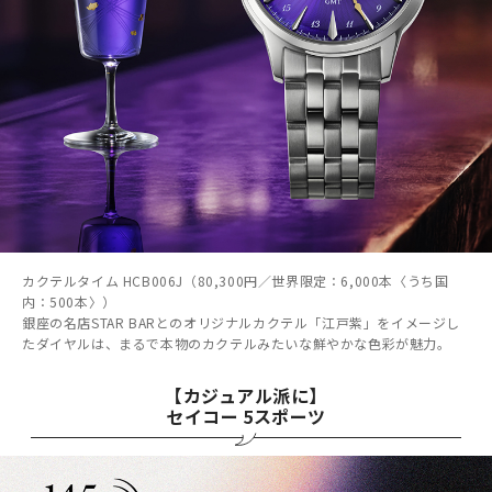
カクテルタイム HCB006J（80,300円／世界限定：6,000本〈うち国
内：500本〉）
銀座の名店STAR BARとのオリジナルカクテル「江戸紫」をイメージし
たダイヤルは、まるで本物のカクテルみたいな鮮やかな色彩が魅力。
【カジュアル派に】
セイコー 5スポーツ