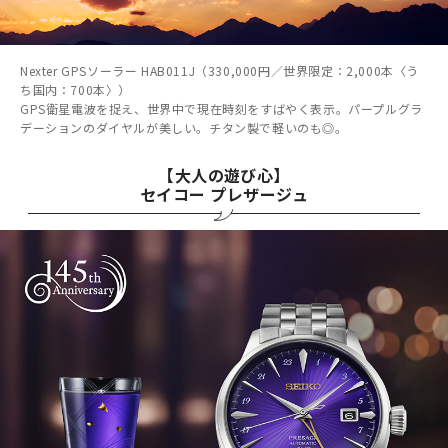
Nexter GPSソーラー HAB011J（330,000円／世界限定：2,000本〈う
ち国内：700本〉）
GPS衛星電波を捉え、世界中で現在時刻をすばやく表示。パープルグラ
デーションのダイヤルが美しい。チタン製で軽いのも◎。
【大人の遊び心】
セイコー プレザージュ