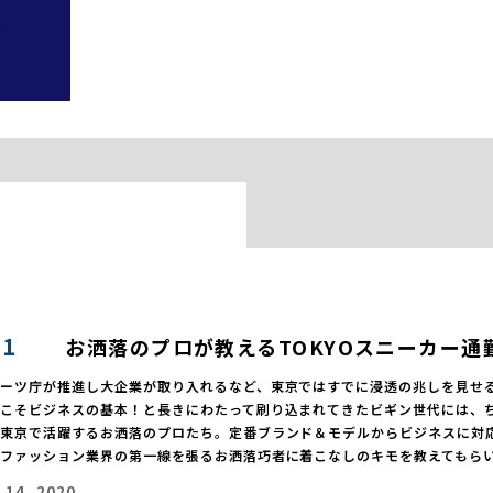
11
お洒落のプロが教えるTOKYOスニーカー通
ポーツ庁が推進し大企業が取り入れるなど、東京ではすでに浸透の兆しを見せ
靴こそビジネスの基本！と長きにわたって刷り込まれてきたビギン世代には、
、東京で活躍するお洒落のプロたち。定番ブランド＆モデルからビジネスに対
、ファッション業界の第一線を張るお洒落巧者に着こなしのキモを教えてもら
 14, 2020