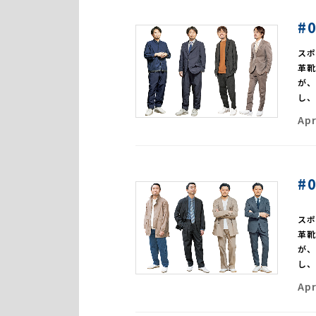
#
ス
革
が
し
Apr
#
ス
革
が
し
Apr