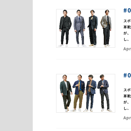
#
ス
革
が
し
Apr
#
ス
革
が
し
Apr