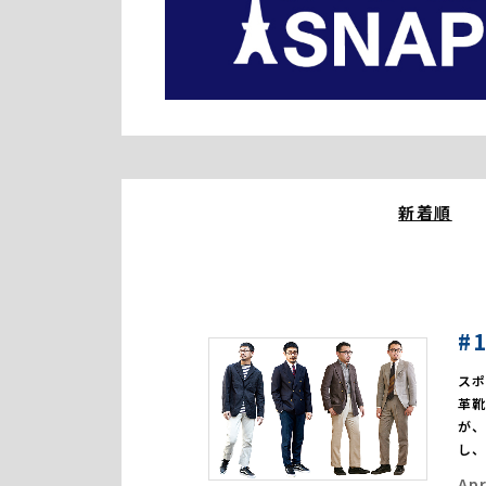
新着順
#
ス
革
が
し
Apr