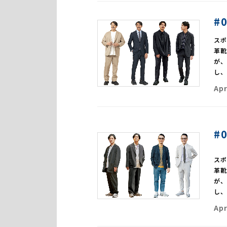
#
ス
革
が
し
Apr
#
ス
革
が
し
Apr