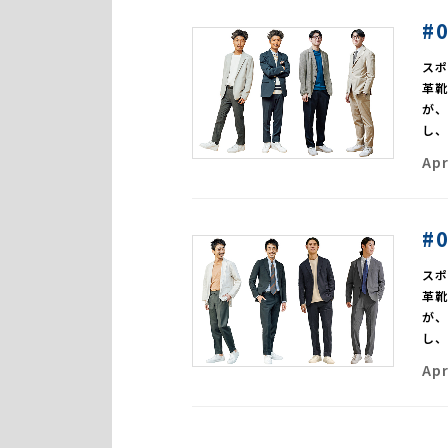
#
ス
革
が
し
Apr
#
ス
革
が
し
Apr