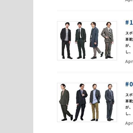
#
ス
革
が
し
Apr
#
ス
革
が
し
Apr