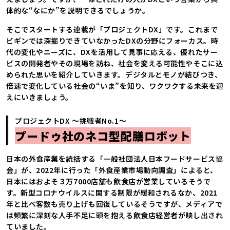
体的な“なにか”を説明できるでしょうか。
そこでスタートする連載が「プロジェクトDX」です。これまで
ビギンでは深掘りできていなかったDXの分野にフォーカス。時
代の変化やニーズに、DXを活用して見事に応える、優れたサー
ビスの開発者やその現場を訪ね、社会を変える可能性やそこに込
められた思いを紹介していきます。デジタルとモノが結びつき、
倍速で変化している社会の“いま”を知り、ワクワクする未来を迎
えにいきましょう。
プロジェクトDX 〜挑戦者No.1〜
プードゥ社のネコ型配膳ロボット
日本の外食産業を統括する「一般社団法人日本フードサービス協
会」が、2022年に行った「外食産業市場動向調査」によると、
日本にはおよそ３万7000店舗も飲食店が営業しているそうで
す。新型コロナウイルスに関する制限が緩和されるなか、2021
年と比べ客数も売り上げも回復しているそうですが、メディアで
は頻繁に深刻な人手不足に頭を抱える飲食店経営者が映し出され
ていました。