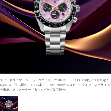
スピードタイマー ソーラークロノグラフ HBJ005P（111,100円／世界限定：
8,000本〈うち国内：1,000本〉） 60～70年代のスピードタイマーのデザイン
を継承。タキメーターベゼルもパープルで統一。