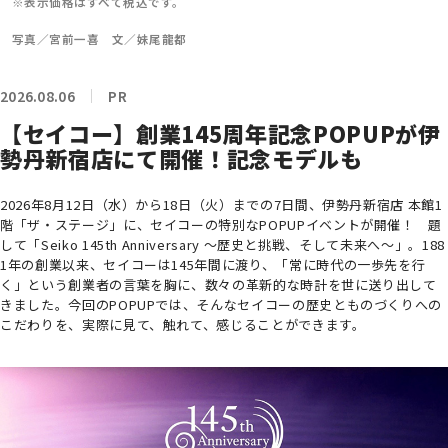
※表示価格はすべて税込です。
写真／宮前一喜 文／妹尾龍都
2026.08.06
PR
【セイコー】創業145周年記念POPUPが伊
勢丹新宿店にて開催！記念モデルも
2026年8月12日（水）から18日（火）までの7日間、伊勢丹新宿店 本館1
階「ザ・ステージ」に、セイコーの特別なPOPUPイベントが開催！ 題
して「Seiko 145th Anniversary ～歴史と挑戦、そして未来へ～」。188
1年の創業以来、セイコーは145年間に渡り、「常に時代の一歩先を行
く」という創業者の言葉を胸に、数々の革新的な時計を世に送り出して
きました。今回のPOPUPでは、そんなセイコーの歴史とものづくりへの
こだわりを、実際に見て、触れて、感じることができます。