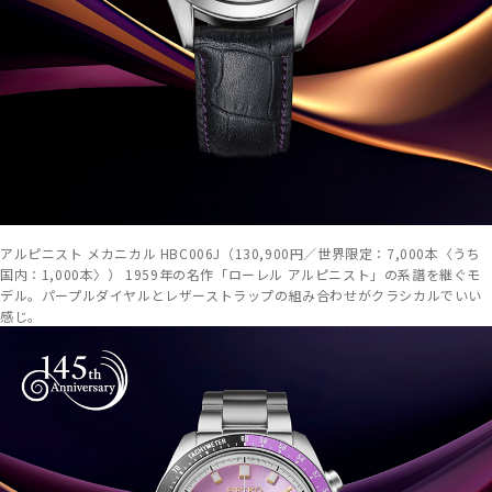
アルピニスト メカニカル HBC006J（130,900円／世界限定：7,000本〈うち
国内：1,000本〉） 1959年の名作「ローレル アルピニスト」の系譜を継ぐモ
デル。パープルダイヤルとレザーストラップの組み合わせがクラシカルでいい
感じ。