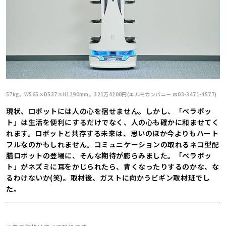
57kg。W565×D537×H1290mm。321万4200円(エルモカンパニー ☎️03-3471-4577)
現状、ロボットには人の心を宿せません。しかし、「ベラボッ
ト」は生活を便利にするだけでなく、人の心も確かに和ませてく
れます。ロボットと共存する未来は、思いのほか今よりもハート
フルなのかもしれません。コミュニケーションの取れるネコ型配
膳ロボットの登場に、そんな期待が膨らみました。「ベラボッ
ト」がネズミに耳をかじられたら、青くなったりするのかな、な
るわけないか(笑)。取材後、ガストに向かうビギン取材班でし
た。