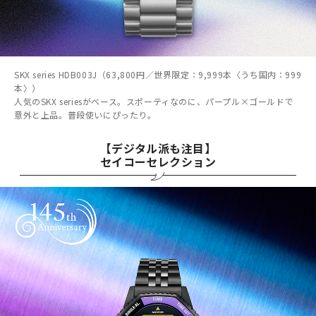
SKX series HDB003J（63,800円／世界限定：9,999本〈うち国内：999
本〉）
人気のSKX seriesがベース。スポーティなのに、パープル×ゴールドで
意外と上品。普段使いにぴったり。
【デジタル派も注目】
セイコーセレクション