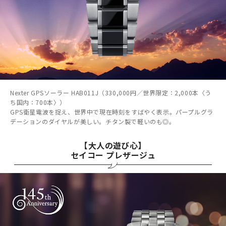
Nexter GPSソーラー HAB011J（330,000円／世界限定：2,000本〈う
ち国内：700本〉）
GPS衛星電波を捉え、世界中で現在時刻をすばやく表示。パープルグラ
デーションのダイヤルが美しい。チタン製で軽いのも◎。
【大人の遊び心】
セイコー プレザージュ