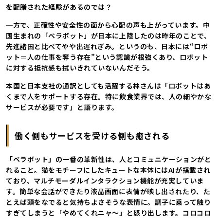
を配膳された経験があるのでは？
一方で、正確性や安全性の面から心配の声も上がっています。中
国生まれの「ベラボット」が日本に上陸したのは昨年のことで、
先進諸国と比べてやや出遅れぎみ。というのも、日本には“ロボ
ット＝人の仕事を奪う存在”という認識が根強くあり、ロボット
に対する抵抗感も拭いきれていないんだそう。
本国と日本支社の通訳としても活躍する林さんは「ロボットはあ
くまで人をサポートする存在。特に飲食業界では、人の細やかな
サービスが必要です」と語ります。
働く側もサービスを受ける側も癒される
「ベラボット」の一番の革新性は、人とコミュニケーションがと
れること。猫をモチーフにしたキュートな本体にはAIが搭載され
ており、マルチモーダルインタラクション機能が充実していま
す。簡単な会話ができたり液晶画面に表情が映し出されたり、た
とえば頭をなでると気持ちよさそうな表情に。調子に乗って触り
すぎてしまうと「やめてくれニャ〜」と怒り出します。コロコロ