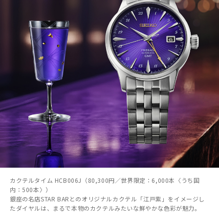
カクテルタイム HCB006J（80,300円／世界限定：6,000本〈うち国
内：500本〉）
銀座の名店STAR BARとのオリジナルカクテル「江戸紫」をイメージし
たダイヤルは、まるで本物のカクテルみたいな鮮やかな色彩が魅力。