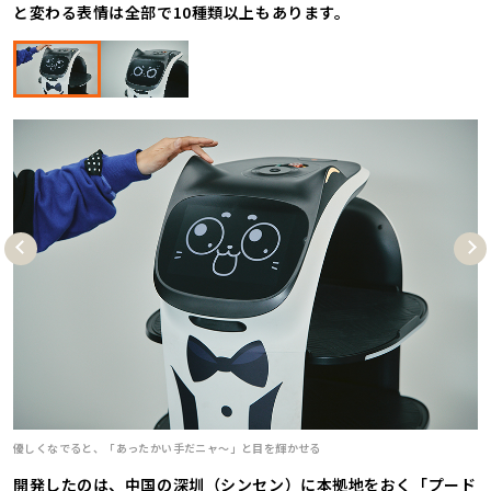
と変わる表情は全部で10種類以上もあります。
Pre
Nex
vio
t
us
優しくなでると、「あったかい手だニャ〜」と目を輝かせる
開発したのは、中国の深圳（シンセン）に本拠地をおく「プード