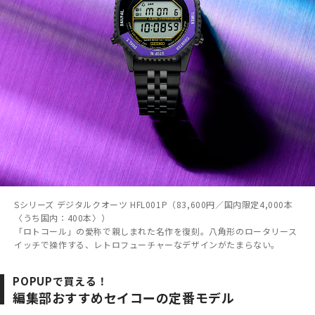
Sシリーズ デジタルクオーツ HFL001P（83,600円／国内限定4,000本
〈うち国内：400本〉）
「ロトコール」の愛称で親しまれた名作を復刻。八角形のロータリース
イッチで操作する、レトロフューチャーなデザインがたまらない。
POPUPで買える！
編集部おすすめセイコーの定番モデル