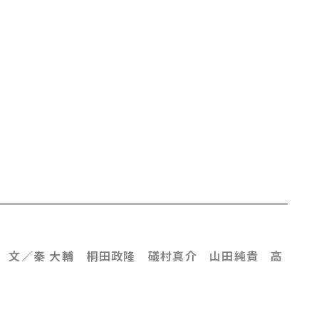
］
 文／秦 大輔 桐田政隆 礒村真介 山田純貴 高