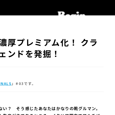
濃厚プレミアム化！ クラ
ェンドを発掘！
INALS
」#03です。
ない？ そう感じたあなたはかなりの靴グルマン。