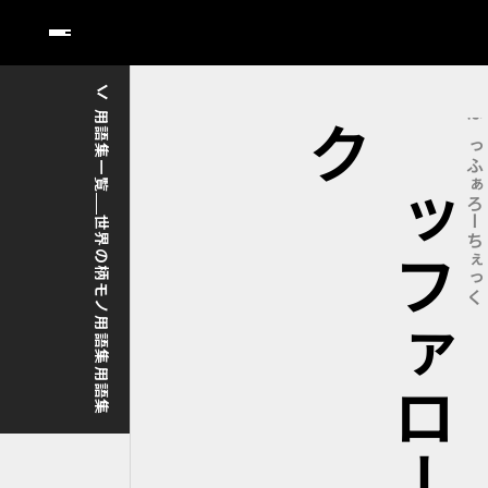
用語集一覧
ク
バ
ッ
フ
ァ
ロ
ー
チ
ェ
ッ
ばっふぁろーちぇっく
世界の柄モノ用語集用語集