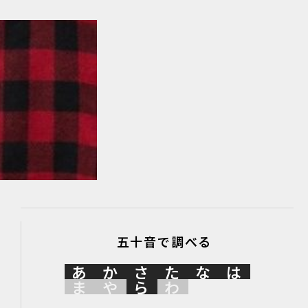
五十音で調べる
あ
か
さ
た
な
は
ま
や
ら
わ