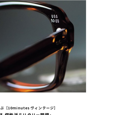
［10minutes ヴィンテージ］
る 個性派ミリタリー眼鏡｣