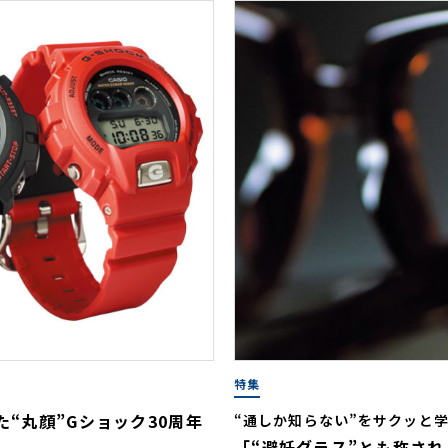
特集
た“丸顔”Gショック30周年
“通しか知らない”をサクッと学ぶ
「“避妊グラス”とも称され