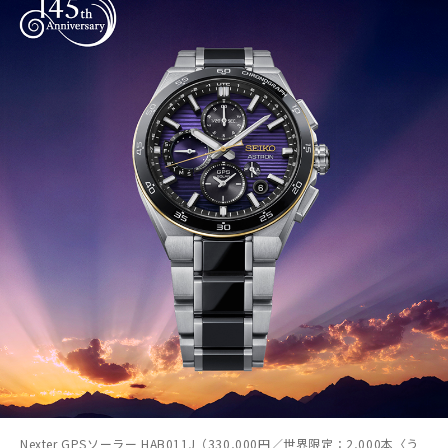
Nexter GPSソーラー HAB011J（330,000円／世界限定：2,000本〈う