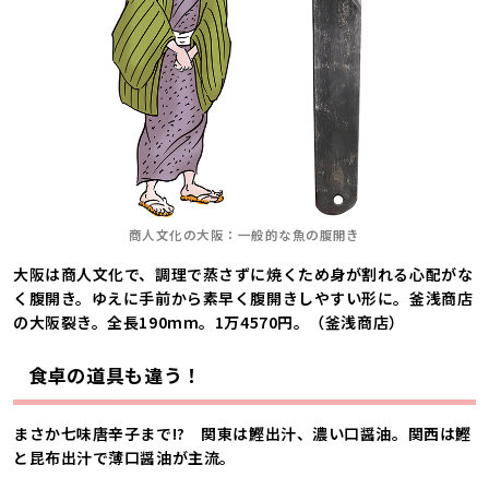
商人文化の大阪：一般的な魚の腹開き
大阪は商人文化で、調理で蒸さずに焼くため身が割れる心配がな
く腹開き。ゆえに手前から素早く腹開きしやすい形に。釜浅商店
の大阪裂き。全長190mm。1万4570円。（釜浅商店）
食卓の道具も違う！
まさか七味唐辛子まで!? 関東は鰹出汁、濃い口醤油。関西は鰹
と昆布出汁で薄口醤油が主流。