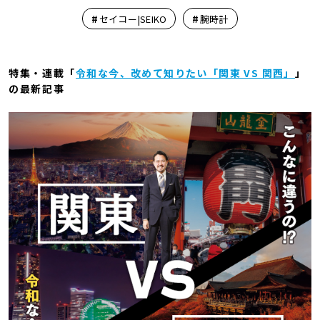
#
#
セイコー|SEIKO
腕時計
特集・連載「
令和な今、改めて知りたい「関東 VS 関西」
」
の最新記事