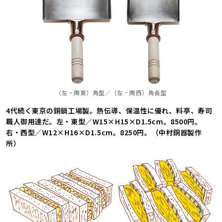
（左・関東）角型／（左・関西）角長型
4代続く東京の銅鍋工場製。熱伝導、保温性に優れ、料亭、寿司
職人御用達だ。左・東型／W15×H15×D1.5cm。8500円。
右・西型／W12×H16×D1.5cm。8250円。（中村銅器製作
所）