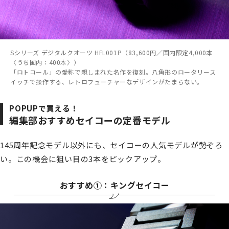
Sシリーズ デジタルクオーツ HFL001P（83,600円／国内限定4,000本
〈うち国内：400本〉）
「ロトコール」の愛称で親しまれた名作を復刻。八角形のロータリース
イッチで操作する、レトロフューチャーなデザインがたまらない。
POPUPで買える！
編集部おすすめセイコーの定番モデル
145周年記念モデル以外にも、セイコーの人気モデルが勢ぞろ
い。この機会に狙い目の3本をピックアップ。
おすすめ①：キングセイコー