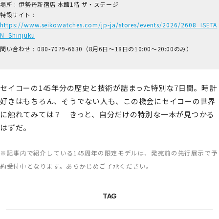
場所 :
伊​勢丹新宿店 本​館1階 ザ​・ステージ
特設サイト :
https://www.seikowatches.com/jp-ja/stores/events/2026/2608_ISETA
N_Shinjuku
問い合わせ :
0​80-7​079-6​630（8月6日～18日の1​0:00～2​0:00のみ）
セイコーの145年分の歴史と技術が詰まった特別な7日間。時計
好きはもちろん、そうでない人も、この機会にセイコーの世界
に触れてみては？ きっと、自分だけの特別な一本が見つかる
はずだ。
※記事内で紹介している145周年の限定モデルは、発売前の先行展示で予
約受付中となります。あらかじめご了承ください。
TAG