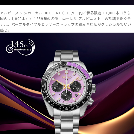
アルピニスト メカニカル HBC006J（130,900円／世界限定：7,000本〈うち
国内：1,000本〉） 1959年の名作「ローレル アルピニスト」の系譜を継ぐモ
デル。パープルダイヤルとレザーストラップの組み合わせがクラシカルでいい
感じ。