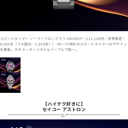
スピードタイマー ソーラークロノグラフ HBJ005P（111,100円／世界限定：
8,000本〈うち国内：1,000本〉） 60～70年代のスピードタイマーのデザイン
を継承。タキメーターベゼルもパープルで統一。
【ハイテク好きに】
セイコー アストロン