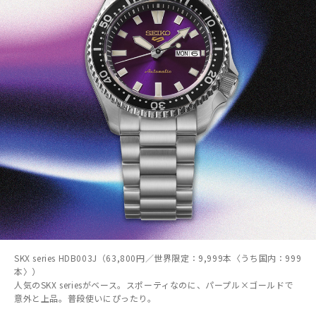
SKX series HDB003J（63,800円／世界限定：9,999本〈うち国内：999
本〉）
人気のSKX seriesがベース。スポーティなのに、パープル×ゴールドで
意外と上品。普段使いにぴったり。