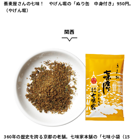
蕎麦屋さんの七味！ やげん堀の「ぬり缶 中身付き」950円。
（やげん堀）
関西
360年の歴史を誇る京都の老舗。七味家本舗の「七味小袋（15