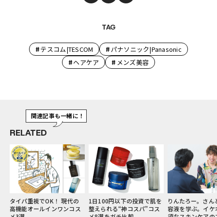
TAG
#
#
テスコム|TESCOM
パナソニック|Panasonic
#
#
ヘアケア
メンズ美容
関連記事も一緒に！
RELATED
性
タイパ重視でOK！ 現代の
1日100円以下の投資で肌を
りんたろー。さん
ス
高機能オールインワンコス
整えられる“神コスパ”コス
容液を学ぶ。イケ
メ3選
メ8選をガチ比較
須なスキンケアの