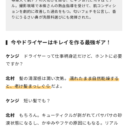
ル。撮影現場で本條さんの熱血指導を受けて、肌コンディシ
ョンを劇的に改善した過去をもつ。匂いフェチを公言し、香
りにうるさい鼻が洗顔料選びにも発揮された。
今やドライヤーはキレイを作る最強ギア！
ケンジ
ドライヤーって仕事柄身近だけど、ホントに必要
ですか？
北村
髪の清潔感は潤い次第。
濡れたまま自然乾燥する
と、老け髪まっしぐら
だよ。
ケンジ
短い髪でも？
北村
もちろん。キューティクルが剥がれてパサパサの砂
漠状態になるし、かゆみやフケの原因にもなる。リアル