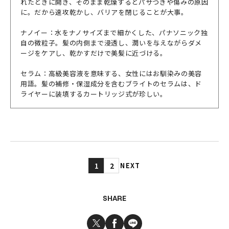
れたときに開き、そのまま乾燥するとパサつきや傷みの原因
に。だから速攻乾かし、バリアを閉じることが大事。
ナノイー：水をナノサイズまで細かくした、パナソニック独
自の微粒子。髪の内側まで浸透し、潤いを与えながらダメ
ージをケアし、乾かすだけで美髪に近づける。
セラム：高級美容液を意味する、女性にはお馴染みの美容
用語。髪の補修・保湿成分を含むブライトのセラムは、ド
ライヤーに装填するカートリッジ式が珍しい。
1
2
NEXT
SHARE