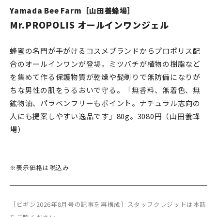
Yamada Bee Farm［山田養蜂場］
Mr.PROPOLIS オールインワンジェル
蜂蜜の名門が手がけるコスメブランドからプロポリス配
合のオールインワンが登場。ミツバチが植物の樹脂など
を集めて作る保護物質が乾燥や髭剃りで無防備になりが
ちな男性の肌をうるおいで守る。「無香料、無着色、無
鉱物油、パラベンフリーもポイント。ナチュラル志向の
人にも提案しやすい逸品です」80g。3080円（山田養蜂
場）
※表示価格は税込み
［ビギン2026年8月号の記事を再構成］スタッフクレジットは本誌