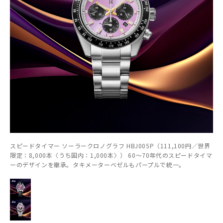
スピードタイマー ソーラークロノグラフ HBJ005P（111,100円／世界
限定：8,000本〈うち国内：1,000本〉） 60～70年代のスピードタイマ
ーのデザインを継承。タキメーターベゼルもパープルで統一。