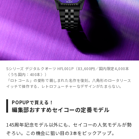
Sシリーズ デジタルクオーツ HFL001P（83,600円／国内限定4,000本
〈うち国内：400本〉）
「ロトコール」の愛称で親しまれた名作を復刻。八角形のロータリース
イッチで操作する、レトロフューチャーなデザインがたまらない。
POPUPで買える！
編集部おすすめセイコーの定番モデル
145周年記念モデル以外にも、セイコーの人気モデルが勢
ぞろい。この機会に狙い目の3本をピックアップ。