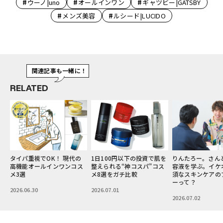
#
#
#
ウーノ|uno
オールインワン
ギャツビー|GATSBY
#
#
メンズ美容
ルシード|LUCIDO
関連記事も一緒に！
RELATED
性
タイパ重視でOK！ 現代の
1日100円以下の投資で肌を
りんたろー。さん
ス
高機能オールインワンコス
整えられる“神コスパ”コス
容液を学ぶ。イケ
メ3選
メ8選をガチ比較
須なスキンケアの
ーって？
2026.06.30
2026.07.01
2026.07.02