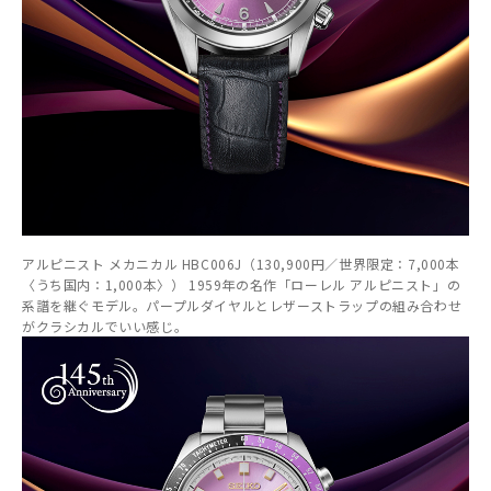
アルピニスト メカニカル HBC006J（130,900円／世界限定：7,000本
〈うち国内：1,000本〉） 1959年の名作「ローレル アルピニスト」の
系譜を継ぐモデル。パープルダイヤルとレザーストラップの組み合わせ
がクラシカルでいい感じ。