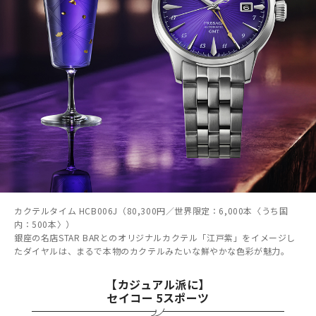
カクテルタイム HCB006J（80,300円／世界限定：6,000本〈うち国
内：500本〉）
銀座の名店STAR BARとのオリジナルカクテル「江戸紫」をイメージし
たダイヤルは、まるで本物のカクテルみたいな鮮やかな色彩が魅力。
【カジュアル派に】
セイコー 5スポーツ