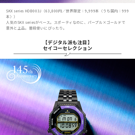
SKX series HDB003J（63,800円／世界限定：9,999本〈うち国内：999
本〉）
人気のSKX seriesがベース。スポーティなのに、パープル×ゴールドで
意外と上品。普段使いにぴったり。
【デジタル派も注目】
セイコーセレクション