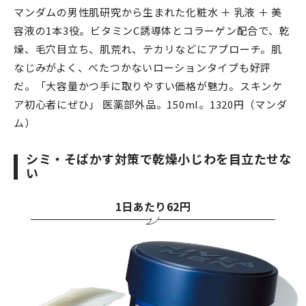
マンダムの男性肌研究から生まれた化粧水 ＋ 乳液 ＋ 美
容液の1本3役。ビタミンC誘導体とコラーゲン配合で、乾
燥、毛穴目立ち、肌荒れ、テカリなどにアプローチ。肌
なじみがよく、べたつかないローションタイプも好評
だ。「大容量かつ手に取りやすい価格が魅力。スキンケ
ア初心者にぜひ」 医薬部外品。150ml。1320円（マンダ
ム）
シミ・そばかす対策で乾燥小じわを目立たせな
い
1日あたり62円