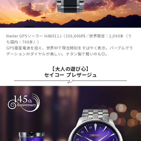
Nexter GPSソーラー HAB011J（330,000円／世界限定：2,000本〈う
ち国内：700本〉）
GPS衛星電波を捉え、世界中で現在時刻をすばやく表示。パープルグラ
デーションのダイヤルが美しい。チタン製で軽いのも◎。
【大人の遊び心】
セイコー プレザージュ