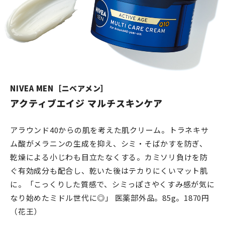
NIVEA MEN［ニベアメン］
アクティブエイジ マルチスキンケア
アラウンド40からの肌を考えた肌クリーム。トラネキサ
ム酸がメラニンの生成を抑え、シミ・そばかすを防ぎ、
乾燥による小じわも目立たなくする。カミソリ負けを防
ぐ有効成分も配合し、乾いた後はテカりにくいマット肌
に。「こっくりした質感で、シミっぽさやくすみ感が気に
なり始めたミドル世代に◎」 医薬部外品。85g。1870円
（花王）