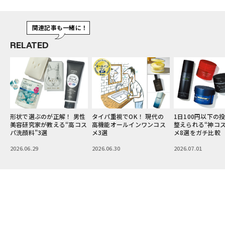
関連記事も一緒に！
RELATED
性
タイパ重視でOK！ 現代の
1日100円以下の投資で肌を
りんたろー。さん
ス
高機能オールインワンコス
整えられる“神コスパ”コス
容液を学ぶ。イケ
メ3選
メ8選をガチ比較
須なスキンケアの
ーって？
2026.06.30
2026.07.01
2026.07.02