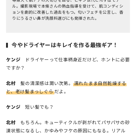
ル。撮影現場で本條さんの熱血指導を受けて、肌コンディシ
ョンを劇的に改善した過去をもつ。匂いフェチを公言し、香
りにうるさい鼻が洗顔料選びにも発揮された。
今やドライヤーはキレイを作る最強ギア！
ケンジ
ドライヤーって仕事柄身近だけど、ホントに必要
ですか？
北村
髪の清潔感は潤い次第。
濡れたまま自然乾燥する
と、老け髪まっしぐら
だよ。
ケンジ
短い髪でも？
北村
もちろん。キューティクルが剥がれてパサパサの砂
漠状態になるし、かゆみやフケの原因にもなる。リアル