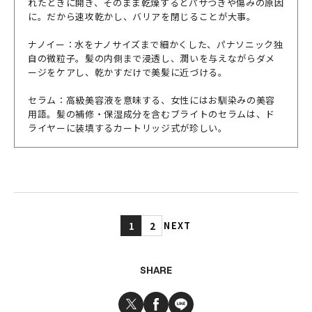
れたときに開き、そのまま乾燥するとパサつきや傷みの原因
に。だから速攻乾かし、バリアを閉じることが大事。
ナノイー：水をナノサイズまで細かくした、パナソニック独
自の微粒子。髪の内側まで浸透し、潤いを与えながらダメ
ージをケアし、乾かすだけで美髪に近づける。
セラム：高級美容液を意味する、女性にはお馴染みの美容
用語。髪の補修・保湿成分を含むブライトのセラムは、ド
ライヤーに装填するカートリッジ式が珍しい。
1
2
NEXT
SHARE