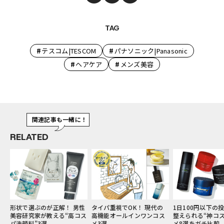
TAG
#
#
テスコム|TESCOM
パナソニック|Panasonic
#
#
ヘアケア
メンズ美容
関連記事も一緒に！
RELATED
性
タイパ重視でOK！ 現代の
1日100円以下の投資で肌を
りんたろー。さん
ス
高機能オールインワンコス
整えられる“神コスパ”コス
容液を学ぶ。イケ
メ3選
メ8選をガチ比較
須なスキンケアの