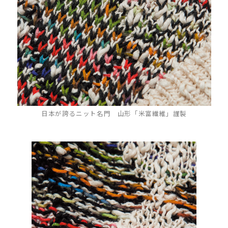
日本が誇るニット名門 山形「米富繊維」謹製