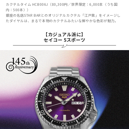
カクテルタイム HCB006J（80,300円／世界限定：6,000本〈うち国
内：500本〉）
銀座の名店STAR BARとのオリジナルカクテル「江戸紫」をイメージし
たダイヤルは、まるで本物のカクテルみたいな鮮やかな色彩が魅力。
【カジュアル派に】
セイコー 5スポーツ