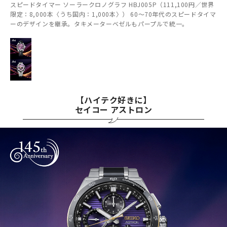
スピードタイマー ソーラークロノグラフ HBJ005P（111,100円／世界
限定：8,000本〈うち国内：1,000本〉） 60～70年代のスピードタイマ
ーのデザインを継承。タキメーターベゼルもパープルで統一。
【ハイテク好きに】
セイコー アストロン