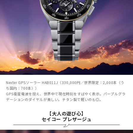
Nexter GPSソーラー HAB011J（330,000円／世界限定：2,000本〈う
ち国内：700本〉）
GPS衛星電波を捉え、世界中で現在時刻をすばやく表示。パープルグラ
デーションのダイヤルが美しい。チタン製で軽いのも◎。
【大人の遊び心】
セイコー プレザージュ