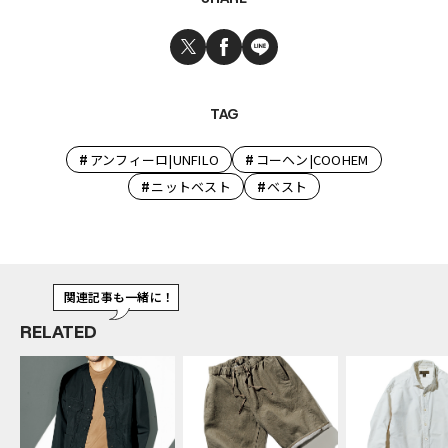
TAG
#
#
アンフィーロ|UNFILO
コーヘン|COOHEM
#
#
ニットベスト
ベスト
関連記事も一緒に！
RELATED