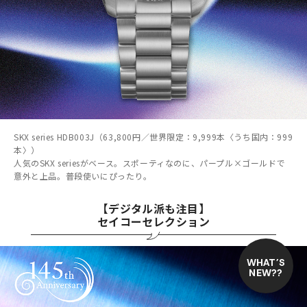
SKX series HDB003J（63,800円／世界限定：9,999本〈うち国内：999
本〉）
人気のSKX seriesがベース。スポーティなのに、パープル×ゴールドで
意外と上品。普段使いにぴったり。
【デジタル派も注目】
セイコーセレクション
WHAT’S
NEW??