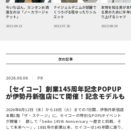
ちばん、カンタンお洒
本物を知る男が本物を求め
ナイジェルデニムが部屋で
のは「ノーカラージャ
る男のために半年かけて作
くつろげる程ゆったりシル
ト」
り上げるシャツ
エット
04.13
2022.08.30
2022.07.26
次の記事
2026.08.06
PR
【セイコー】創業145周年記念POPUP
が伊勢丹新宿店にて開催！記念モデルも
2026年8月12日（水）から18日（火）までの7日間、伊勢丹新宿店
本館1階「ザ・ステージ」に、セイコーの特別なPOPUPイベント
が開催！ 題して「Seiko 145th Anniversary ～歴史と挑戦、そ
して未来へ～」。1881年の創業以来、セイコーは145年間に渡り、