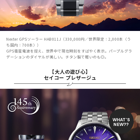
Nexter GPSソーラー HAB011J（330,000円／世界限定：2,000本〈う
ち国内：700本〉）
GPS衛星電波を捉え、世界中で現在時刻をすばやく表示。パープルグラ
デーションのダイヤルが美しい。チタン製で軽いのも◎。
【大人の遊び心】
セイコー プレザージュ
WHAT’S
NEW??