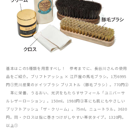
基本はこの5種類を用意すべし！ 参考までに、長谷川さんの使用
品をご紹介。ブリフトアッシュ × 江戸屋の馬毛ブラシ。1万6995
円①荒川産業のドイツブラシ ブリストル（豚毛ブラシ）。770円②
革に栄養、うるおい、光沢をもたらすサフィール「ユニバーサ
ルレザーローション」。150ml。1980円③革にも肌にもやさしい
ブリフトアッシュ「ザ・クリーム」。75ml。ニュートラル。3630
円。同・クロスは指に巻きつけがしやすい帯状タイプ。1320円。
以上①