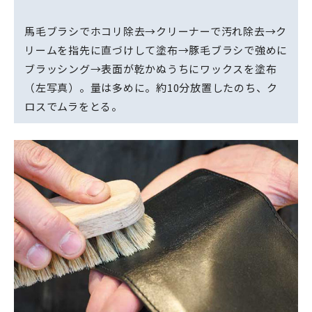
馬毛ブラシでホコリ除去→クリーナーで汚れ除去→ク
リームを指先に直づけして塗布→豚毛ブラシで強めに
ブラッシング→表面が乾かぬうちにワックスを塗布
（左写真）。量は多めに。約10分放置したのち、ク
ロスでムラをとる。