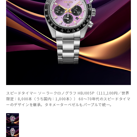
スピードタイマー ソーラークロノグラフ HBJ005P（111,100円／世界
限定：8,000本〈うち国内：1,000本〉） 60～70年代のスピードタイマ
ーのデザインを継承。タキメーターベゼルもパープルで統一。