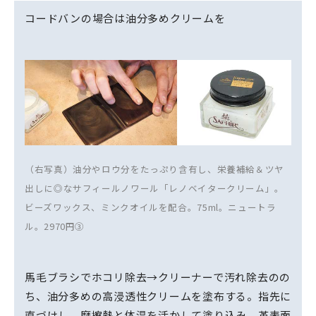
コードバンの場合は油分多めクリームを
（右写真）油分やロウ分をたっぷり含有し、栄養補給＆ツヤ
出しに◎なサフィールノワール「レノベイタークリーム」。
ビーズワックス、ミンクオイルを配合。75ml。ニュートラ
ル。2970円③
馬毛ブラシでホコリ除去→クリーナーで汚れ除去のの
ち、油分多めの高浸透性クリームを塗布する。指先に
直づけし、摩擦熱と体温を活かして塗り込み、革表面