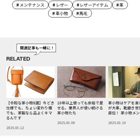
#
#
#
#
メンテナンス
レザー
レザーアイテム
革
#
#
革小物
馬毛
関連記事も一緒に！
RELATED
こ
【令和な革小物8選】今どき
10年以上使っても余裕で愛
革小物はケアを楽
傑
仕様でも、ちょい変わり種
せる。業界人が使い続ける
が大事。靴磨き世
でも、革製なら品よくキマ
革小物たち
直伝！ 革小物メ
るんです
2025.03.09
2025.03.10
2025.03.12