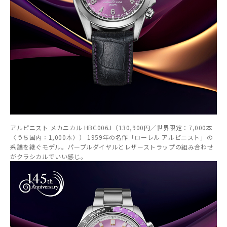
アルピニスト メカニカル HBC006J（130,900円／世界限定：7,000本
〈うち国内：1,000本〉） 1959年の名作「ローレル アルピニスト」の
系譜を継ぐモデル。パープルダイヤルとレザーストラップの組み合わせ
がクラシカルでいい感じ。