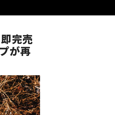
 即完売
ップが再