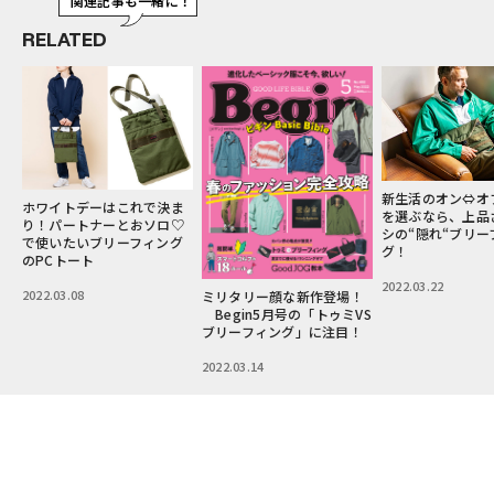
関連記事も一緒に！
RELATED
新生活のオン⇔オフカバン
【ごちゃつき解消
ま
を選ぶなら、上品さマシマ
カジバッグの雄【
♡
シの“隠れ“ブリーフィン
ィング】との別注
グ
グ！
ェット類もスッキ
2022.03.22
2022.03.24
ミリタリー顔な新作登場！
Begin5月号の「トゥミVS
ブリーフィング」に注目！
2022.03.14