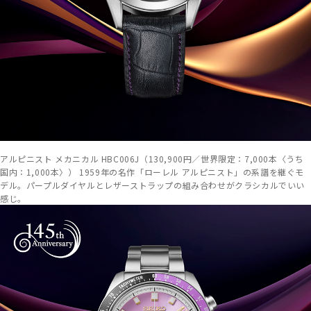
アルピニスト メカニカル HBC006J（130,900円／世界限定：7,000本〈うち
国内：1,000本〉） 1959年の名作「ローレル アルピニスト」の系譜を継ぐモ
デル。パープルダイヤルとレザーストラップの組み合わせがクラシカルでいい
感じ。