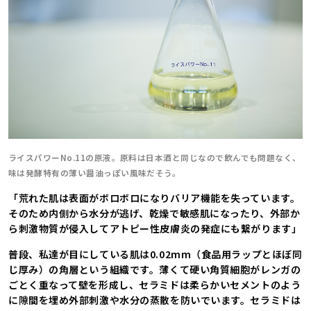
ライスパワーNo.11の原液。原料は日本酒と同じなので飲んでも問題なく、
味は発酵特有の薄い醤油っぽい風味だそう。
「荒れた肌は表面がボロボロになりバリア機能を失っています。
そのため内側から水分が逃げ、乾燥で敏感肌になったり、外部か
ら刺激物質が侵入してアトピー性皮膚炎の発症にも繋がります」
普段、私達が目にしている肌は0.02mm（食品用ラップとほぼ同
じ厚み）の角層という組織です。薄くて硬い角質細胞がレンガの
ごとく重なって壁を形成し、セラミドは柔らかいセメントのよう
に隙間を埋め外部刺激や水分の蒸散を防いでいます。セラミドは