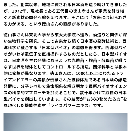
ました。創業以来、地域に愛される日本酒を造り続けてきました
が、1972年、現社長である五代目の徳山孝さんが家業を引き継
ぐと新素材の開発へ舵を切ります。そこには「お米には知られざ
る力がある」という徳山さんの直感がありました。
徳山孝さんは東北大学から東大大学院へ進み、酒造りと関係が深
い生物科学を研究。そこで古来から続く日本酒の発酵技術と、西
洋科学が融合する「日本型バイオ」の着想を得ます。西洋型バイ
オがいわば遺伝子を直接操作するものだとしたら、日本型バイオ
は、日本酒を生む発酵にあるような乳酸菌・麹菌・酵母菌が織り
なす世界を総体としてコントロールする技法。西洋科学とは根本
的に発想が異なります。徳山さんは、1000年以上にわたるトラ
イアンドエラーの集積が伝承された技術体系である日本酒の醸造
発酵に、分子レベルで生命現象を解き明かす最新バイオサイエン
スの科学的アプローチを加えることで、数十年かけて独自の日本
型バイオを創出していきます。その結実が”お米の秘めたる力”を
具現化した機能性素材「ライスパワーエキス」です。