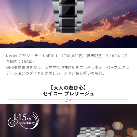
Nexter GPSソーラー HAB011J（330,000円／世界限定：2,000本〈う
ち国内：700本〉）
GPS衛星電波を捉え、世界中で現在時刻をすばやく表示。パープルグラ
デーションのダイヤルが美しい。チタン製で軽いのも◎。
【大人の遊び心】
セイコー プレザージュ