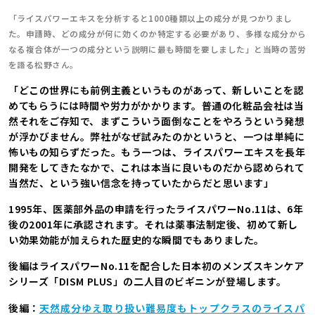
「ライスパワーエキスを分析すると1000種類以上の成分が見つかりまし
た。申請時、どの成分が何に効くのか特定する必要があり、多様な成分から
なる複合体が一つの成分という説明に最も時間を要しました」と当時の苦労
を語る松野さん。
「どこの世界にも前例主義というものがあって、新しいことを認
めてもらうには時間や労力がかかります。普通の化粧品会社は当
然それをご存知で、まずこういう面倒なことをやろうという発想
が浮かびません。弊社がなぜ試みたのかというと、一つは単純に
怖いもの知らずだった。もう一つは、ライスパワーエキスを長年
開発をしてきたなかで、これは本当に良いものだから認められて
当然だ、という強い信念を持っていたからだと思います」
1995年、医薬部外品の申請を行ったライスパワーNo.11は、6年
後の2001年に承認されます。それは薬事法制定後、初めて新し
い効果効能が加えられた歴史的な瞬間でもありました。
後編はライスパワーNo.11を配合した日本初のメンズスキンケア
シリーズ「DISM PLUS」の二人目のビギニンが登場します。
後編：
天然成分ゆえ取り扱い難易度もトップクラスのライスパ