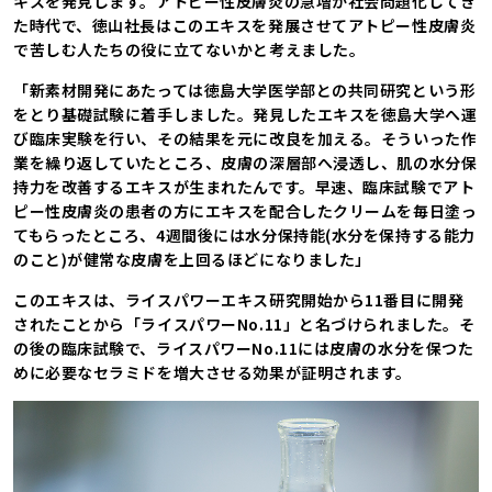
キスを発見します。アトピー性皮膚炎の急増が社会問題化してき
た時代で、徳山社長はこのエキスを発展させてアトピー性皮膚炎
で苦しむ人たちの役に立てないかと考えました。
「新素材開発にあたっては徳島大学医学部との共同研究という形
をとり基礎試験に着手しました。発見したエキスを徳島大学へ運
び臨床実験を行い、その結果を元に改良を加える。そういった作
業を繰り返していたところ、皮膚の深層部へ浸透し、肌の水分保
持力を改善するエキスが生まれたんです。早速、臨床試験でアト
ピー性皮膚炎の患者の方にエキスを配合したクリームを毎日塗っ
てもらったところ、4週間後には水分保持能(水分を保持する能力
のこと)が健常な皮膚を上回るほどになりました」
このエキスは、ライスパワーエキス研究開始から11番目に開発
されたことから「ライスパワーNo.11」と名づけられました。そ
の後の臨床試験で、ライスパワーNo.11には皮膚の水分を保つた
めに必要なセラミドを増大させる効果が証明されます。