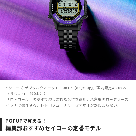
Sシリーズ デジタルクオーツ HFL001P（83,600円／国内限定4,000本
〈うち国内：400本〉）
「ロトコール」の愛称で親しまれた名作を復刻。八角形のロータリース
イッチで操作する、レトロフューチャーなデザインがたまらない。
POPUPで買える！
編集部おすすめセイコーの定番モデル