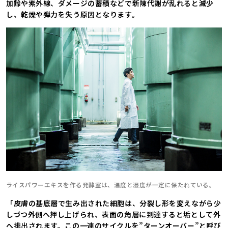
加齢や紫外線、ダメージの蓄積などで新陳代謝が乱れると減少
し、乾燥や弾力を失う原因となります。
ライスパワーエキスを作る発酵室は、温度と湿度が一定に保たれている。
「皮膚の基底層で生み出された細胞は、分裂し形を変えながら少
しづつ外側へ押し上げられ、表面の角層に到達すると垢として外
へ排出されます。この一連のサイクルを”ターンオーバー”と呼び