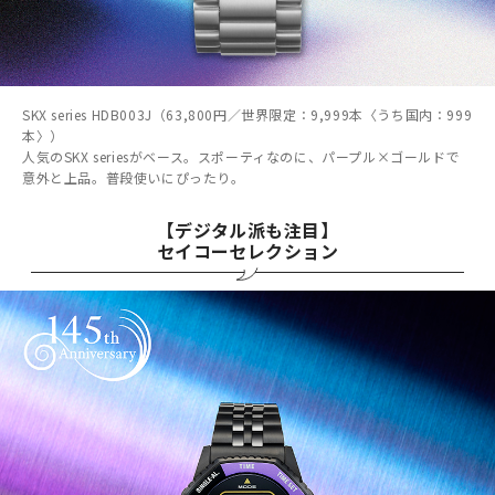
SKX series HDB003J（63,800円／世界限定：9,999本〈うち国内：999
本〉）
人気のSKX seriesがベース。スポーティなのに、パープル×ゴールドで
意外と上品。普段使いにぴったり。
【デジタル派も注目】
セイコーセレクション