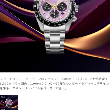
スピードタイマー ソーラークロノグラフ HBJ005P（111,100円／世界限定：
8,000本〈うち国内：1,000本〉） 60～70年代のスピードタイマーのデザイン
を継承。タキメーターベゼルもパープルで統一。