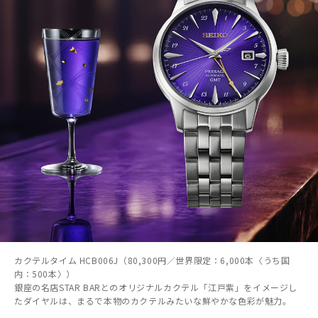
カクテルタイム HCB006J（80,300円／世界限定：6,000本〈うち国
内：500本〉）
銀座の名店STAR BARとのオリジナルカクテル「江戸紫」をイメージし
たダイヤルは、まるで本物のカクテルみたいな鮮やかな色彩が魅力。