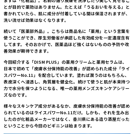
まずは「化粧品」。名前の通り皮膚を洗浄したり美しく見せるこ
とが目的で薬効はありません。たとえば「うるおいを与える」と
書かれていたら、肌に成分が付着している間は保湿されますが、
洗い流せば効果はなくなります。
続いて「医薬部外品」。こちらは商品名に「薬用」という言葉を
使うことができ、厚生労働省が承認した有効成分を一定濃度含有
してます。そのおかげで、医薬品ほど強くはないものの予防や改
善効果が期待できます。
今回紹介する「DISM PLUS」の薬用クリームと薬用セラムは、
日本で初めて「皮膚水分保持能の改善」が認められた成分「ライ
スパワーNo.11」を配合しています。塗れば潤うのはもちろん、
表皮深くへ浸透し、角質層を健全化。続けて使うと肌が本来持つ
力で水分を保つようになる、唯一の薬用メンズスキンケアシリー
ズなのです。
様々なスキンケア成分があるなか、皮膚水分保持能の改善が認め
られているのはライスパワーNo.11だけ。しかも、それを生み出
したのが化粧品メーカーではなく、香川県にある造り酒屋だった
ということから今回のビギニンは始まります。