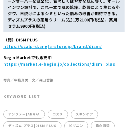
ーンオーバーを健全化、若々しく健やかな肌に導く。オール
インワン設計で、これ一本で肌の乾燥、乾燥により生じる小
ジワ、日焼けによるシミといった悩みの改善が期待できる。
ディズムプラスの薬用クリーム(左)1万2100円(税込)、薬用
セラム9900円(税込)
（問）DISM PLUS
https://scalp-d.angfa-store.jp/brand/dism/
Begin Marketでも販売中
https://market.e-begin.jp/collections/dism_plus
写真／中島真美 文／森田哲徳
KEYWORD LIST
アンファー|ANGFA
コスメ
スキンケア
ディズム プラス|DISM PLUS
ビギニン
勇心酒造