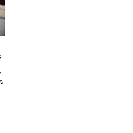
帯
、
マ
る