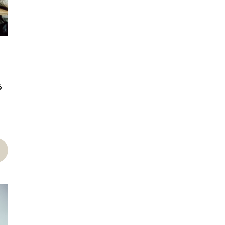
る
ら
xt