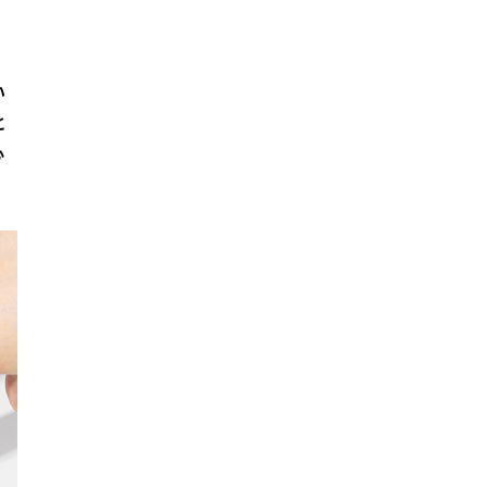
い
と
心