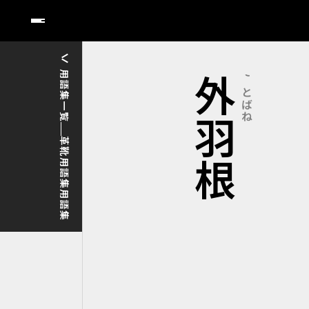
用語集一覧
外羽根
そとばね
革靴用語集用語集