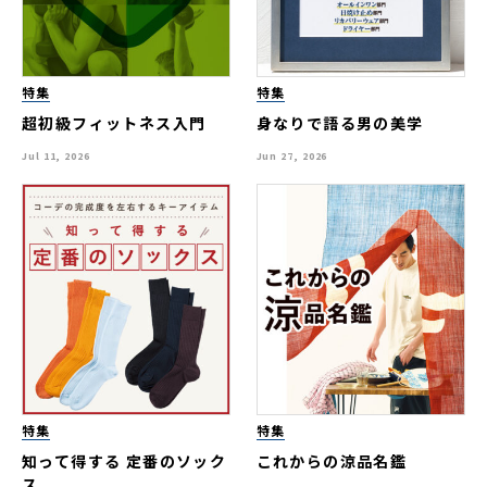
特集
特集
超初級フィットネス入門
身なりで語る男の美学
Jul 11, 2026
Jun 27, 2026
特集
特集
知って得する 定番のソック
これからの涼品名鑑
ス