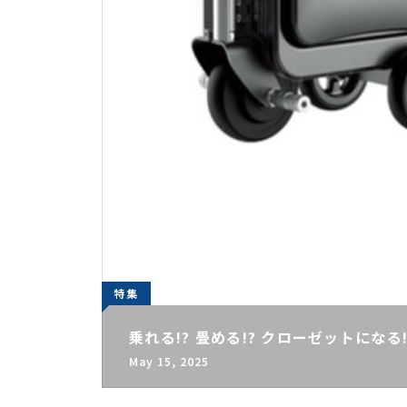
特集
乗れる!? 畳める!? クローゼットにな
May 15, 2025