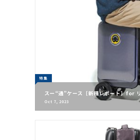
特集
スー“通”ケース［新種レポート］for
Oct 7, 2023