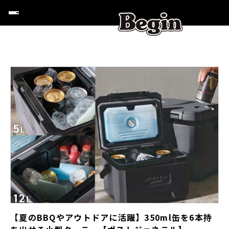
【夏のBBQやアウトドアに活躍】350ml缶を6本持