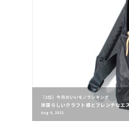
［2位］今月のいいモノランキング
米国らしいクラフト感とフレンチなエ
Aug 4, 2023