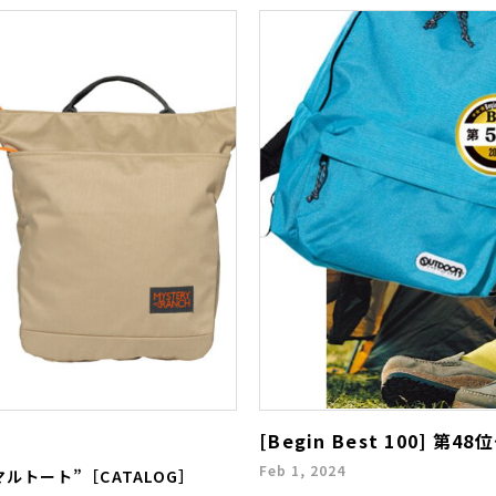
[Begin Best 100] 第
Feb 1, 2024
トート”［CATALOG］