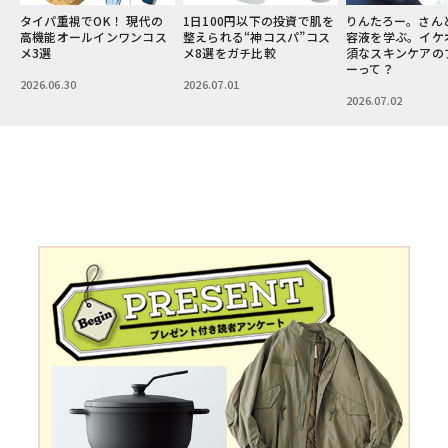
性
タイパ重視でOK！ 現代の
1日100円以下の投資で肌を
りんたろー。さん
ス
高機能オールインワンコス
整えられる“神コスパ”コス
容液を学ぶ。イケ
メ3選
メ8選をガチ比較
須なスキンケアの
ーって？
2026.06.30
2026.07.01
2026.07.02