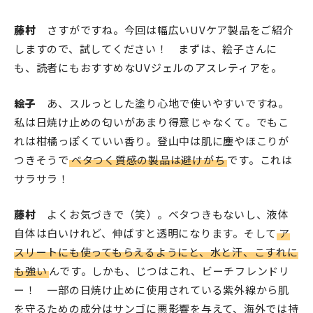
藤村
さすがですね。今回は幅広いUVケア製品をご紹介
しますので、試してください！ まずは、絵子さんに
も、読者にもおすすめなUVジェルのアスレティアを。
絵子
あ、スルっとした塗り心地で使いやすいですね。
私は日焼け止めの匂いがあまり得意じゃなくて。でもこ
れは柑橘っぽくていい香り。登山中は肌に塵やほこりが
つきそうで
ベタつく質感の製品は避けがち
です。これは
サラサラ！
藤村
よくお気づきで（笑）。ベタつきもないし、液体
自体は白いけれど、伸ばすと透明になります。そして
ア
スリートにも使ってもらえるようにと、水と汗、こすれに
も強い
んです。しかも、じつはこれ、ビーチフレンドリ
ー！ 一部の日焼け止めに使用されている紫外線から肌
を守るための成分はサンゴに悪影響を与えて、海外では持