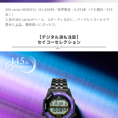
SKX series HDB003J（63,800円／世界限定：9,999本〈うち国内：999
本〉）
人気のSKX seriesがベース。スポーティなのに、パープル×ゴールドで
意外と上品。普段使いにぴったり。
【デジタル派も注目】
セイコーセレクション