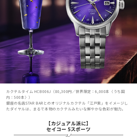
カクテルタイム HCB006J（80,300円／世界限定：6,000本〈うち国
内：500本〉）
銀座の名店STAR BARとのオリジナルカクテル「江戸紫」をイメージし
たダイヤルは、まるで本物のカクテルみたいな鮮やかな色彩が魅力。
【カジュアル派に】
セイコー 5スポーツ