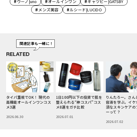
#
#
#
ウーノ|uno
オールインワン
ギャツビー|GATSBY
#
#
メンズ美容
ルシード|LUCIDO
関連記事も一緒に！
RELATED
でOK！ 現代の
1日100円以下の投資で肌を
りんたろー。さんと導入美
な
ルインワンコス
整えられる“神コスパ”コス
容液を学ぶ。イケオジに必
男
メ8選をガチ比較
須なスキンケアのブースタ
化
ーって？
選
2026.07.01
2026.07.02
2026