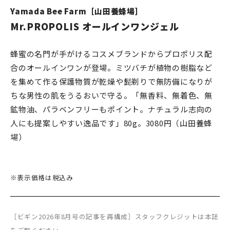
Yamada Bee Farm［山田養蜂場］
Mr.PROPOLIS オールインワンジェル
蜂蜜の名門が手がけるコスメブランドからプロポリス配
合のオールインワンが登場。ミツバチが植物の樹脂など
を集めて作る保護物質が乾燥や髭剃りで無防備になりが
ちな男性の肌をうるおいで守る。「無香料、無着色、無
鉱物油、パラベンフリーもポイント。ナチュラル志向の
人にも提案しやすい逸品です」80g。3080円（山田養蜂
場）
※表示価格は税込み
［ビギン2026年8月号の記事を再構成］スタッフクレジットは本誌