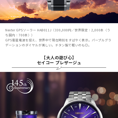
Nexter GPSソーラー HAB011J（330,000円／世界限定：2,000本〈う
ち国内：700本〉）
GPS衛星電波を捉え、世界中で現在時刻をすばやく表示。パープルグラ
デーションのダイヤルが美しい。チタン製で軽いのも◎。
【大人の遊び心】
セイコー プレザージュ