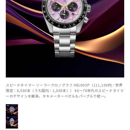
スピードタイマー ソーラークロノグラフ HBJ005P（111,100円／世界
限定：8,000本〈うち国内：1,000本〉） 60～70年代のスピードタイマ
ーのデザインを継承。タキメーターベゼルもパープルで統一。