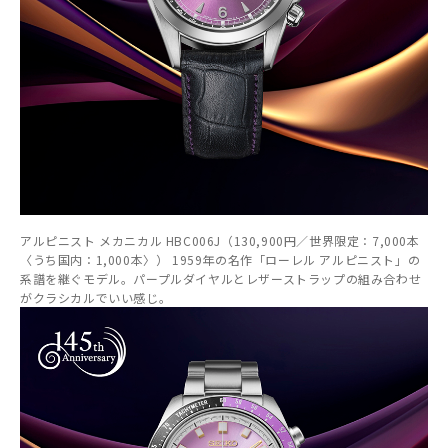
アルピニスト メカニカル HBC006J（130,900円／世界限定：7,000本
〈うち国内：1,000本〉） 1959年の名作「ローレル アルピニスト」の
系譜を継ぐモデル。パープルダイヤルとレザーストラップの組み合わせ
がクラシカルでいい感じ。