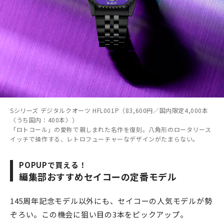
Sシリーズ デジタルクオーツ HFL001P（83,600円／国内限定4,000本
〈うち国内：400本〉）
「ロトコール」の愛称で親しまれた名作を復刻。八角形のロータリース
イッチで操作する、レトロフューチャーなデザインがたまらない。
POPUPで買える！
編集部おすすめセイコーの定番モデル
145周年記念モデル以外にも、セイコーの人気モデルが勢
ぞろい。この機会に狙い目の3本をピックアップ。