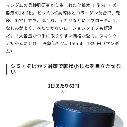
マンダムの男性肌研究から生まれた化粧水 ＋ 乳液 ＋ 美
容液の1本3役。ビタミンC誘導体とコラーゲン配合で、乾
燥、毛穴目立ち、肌荒れ、テカリなどにアプローチ。肌
なじみがよく、べたつかないローションタイプも好評
だ。「大容量かつ手に取りやすい価格が魅力。スキンケ
ア初心者にぜひ」 医薬部外品。150ml。1320円（マンダ
ム）
シミ・そばかす対策で乾燥小じわを目立たせな
い
1日あたり62円