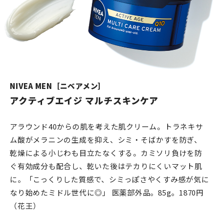
NIVEA MEN［ニベアメン］
アクティブエイジ マルチスキンケア
アラウンド40からの肌を考えた肌クリーム。トラネキサ
ム酸がメラニンの生成を抑え、シミ・そばかすを防ぎ、
乾燥による小じわも目立たなくする。カミソリ負けを防
ぐ有効成分も配合し、乾いた後はテカりにくいマット肌
に。「こっくりした質感で、シミっぽさやくすみ感が気に
なり始めたミドル世代に◎」 医薬部外品。85g。1870円
（花王）