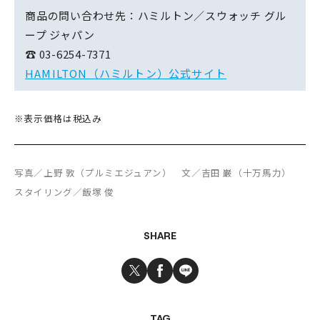
商品の問い合わせ先：ハミルトン／スウォッチ グル
ープ ジャパン
☎ 03-6254-7371
HAMILTON（ハミルトン）公式サイト
※表示価格は税込み
写真／上野 敦（プルミエジュアン） 文／吉田 巌（十万馬力）
スタイリング／飯塚 俊
SHARE
TAG