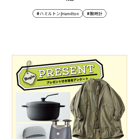
#
#
ハミルトン|Hamilton
腕時計