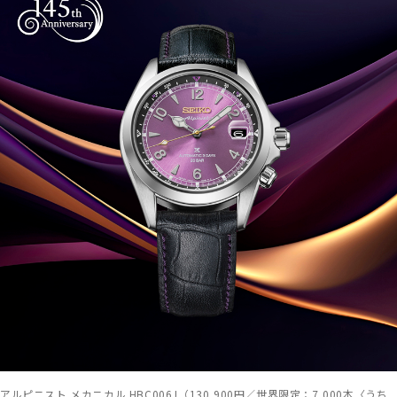
アルピニスト メカニカル HBC006J（130,900円／世界限定：7,000本〈うち