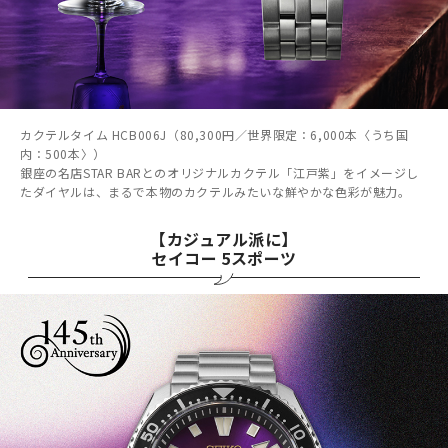
カクテルタイム HCB006J（80,300円／世界限定：6,000本〈うち国
内：500本〉）
銀座の名店STAR BARとのオリジナルカクテル「江戸紫」をイメージし
たダイヤルは、まるで本物のカクテルみたいな鮮やかな色彩が魅力。
【カジュアル派に】
セイコー 5スポーツ