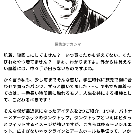
編集部ナカシマ
肌着、後回しにしてません？ いつ買ったかも覚えてない、くた
びれたやつ着てません？ まぁ、わかりますよ。外からは見えな
い肌着には、中々手が回らないものですよね。
かく言う私も、少し前までそんな感じ。学生時代に旅先で間に合
わせで買ったパンツ、ずっと履いてました……。でもでも肌着っ
てのは、一番長い時間肌に触れるモノ。人生を共にする相棒とし
て、こだわるべきです！
そんな僕が最近気になったアイテムを2つご紹介。1つは、バトナ
ー×アークネッツのタンクトップ。タンクトップといえばピタっ
とフィットするイメージが強いですが、こちらはゆる〜いシルエ
ット。広すぎないネックラインとアームホールも手伝って、いか