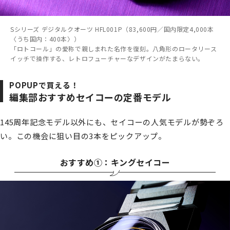
Sシリーズ デジタルクオーツ HFL001P（83,600円／国内限定4,000本
〈うち国内：400本〉）
「ロトコール」の愛称で親しまれた名作を復刻。八角形のロータリース
イッチで操作する、レトロフューチャーなデザインがたまらない。
POPUPで買える！
編集部おすすめセイコーの定番モデル
145周年記念モデル以外にも、セイコーの人気モデルが勢ぞろ
い。この機会に狙い目の3本をピックアップ。
おすすめ①：キングセイコー