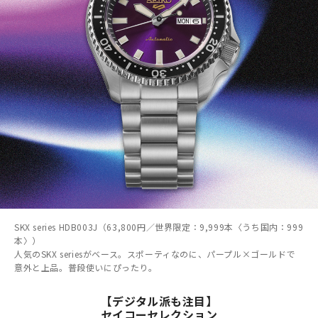
SKX series HDB003J（63,800円／世界限定：9,999本〈うち国内：999
本〉）
人気のSKX seriesがベース。スポーティなのに、パープル×ゴールドで
意外と上品。普段使いにぴったり。
【デジタル派も注目】
セイコーセレクション