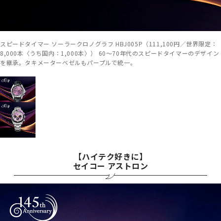
スピードタイマー ソーラークロノグラフ HBJ005P（111,100円／世界限定：
8,000本〈うち国内：1,000本〉） 60～70年代のスピードタイマーのデザイン
を継承。タキメーターベゼルもパープルで統一。
【ハイテク好きに】
セイコー アストロン