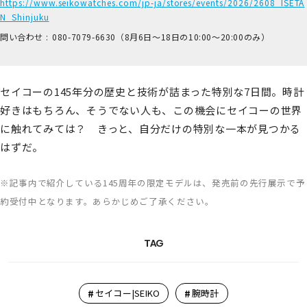
https://www.seikowatches.com/jp-ja/stores/events/2026/2608_ISETA
N_Shinjuku
問い合わせ :
0​80-7​079-6​630（8月6日～18日の1​0:00～2​0:00のみ）
セイコーの145年分の歴史と技術が詰まった特別な7日間。時計
好きはもちろん、そうでない人も、この機会にセイコーの世界
に触れてみては？ きっと、自分だけの特別な一本が見つかる
はずだ。
※記事内で紹介している145周年の限定モデルは、発売前の先行展示で予
約受付中となります。あらかじめご了承ください。
TAG
#
#
セイコー|SEIKO
腕時計