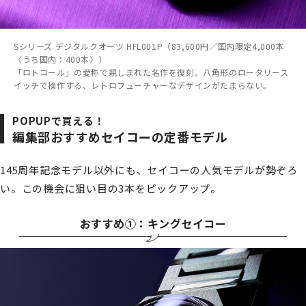
Sシリーズ デジタルクオーツ HFL001P（83,600円／国内限定4,000本
〈うち国内：400本〉）
「ロトコール」の愛称で親しまれた名作を復刻。八角形のロータリース
イッチで操作する、レトロフューチャーなデザインがたまらない。
POPUPで買える！
編集部おすすめセイコーの定番モデル
145周年記念モデル以外にも、セイコーの人気モデルが勢ぞろ
い。この機会に狙い目の3本をピックアップ。
おすすめ①：キングセイコー