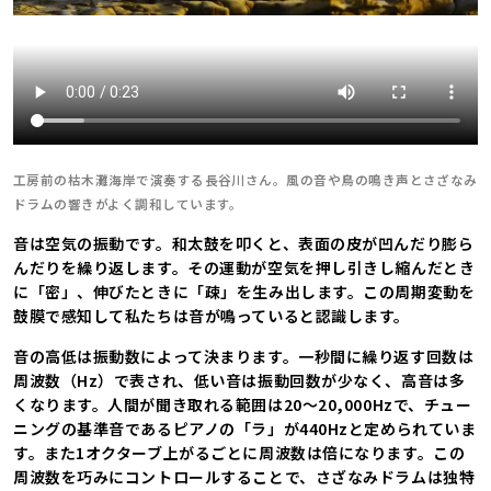
工房前の枯木灘海岸で演奏する長谷川さん。風の音や鳥の鳴き声とさざなみ
ドラムの響きがよく調和しています。
音は空気の振動です。和太鼓を叩くと、表面の皮が凹んだり膨ら
んだりを繰り返します。その運動が空気を押し引きし縮んだとき
に「密」、伸びたときに「疎」を生み出します。この周期変動を
鼓膜で感知して私たちは音が鳴っていると認識します。
音の高低は振動数によって決まります。一秒間に繰り返す回数は
周波数（Hz）で表され、低い音は振動回数が少なく、高音は多
くなります。人間が聞き取れる範囲は20～20,000Hzで、チュー
ニングの基準音であるピアノの「ラ」が440Hzと定められていま
す。また1オクターブ上がるごとに周波数は倍になります。この
周波数を巧みにコントロールすることで、さざなみドラムは独特