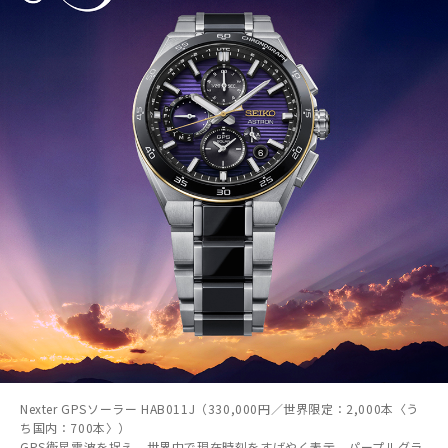
Nexter GPSソーラー HAB011J（330,000円／世界限定：2,000本〈う
ち国内：700本〉）
GPS衛星電波を捉え、世界中で現在時刻をすばやく表示。パープルグラ