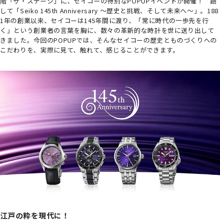
階「ザ・ステージ」に、セイコーの特別なPOPUPイベントが開催！ 題
して「Seiko 145th Anniversary ～歴史と挑戦、そして未来へ～」。188
1年の創業以来、セイコーは145年間に渡り、「常に時代の一歩先を行
く」という創業者の言葉を胸に、数々の革新的な時計を世に送り出して
きました。今回のPOPUPでは、そんなセイコーの歴史とものづくりへの
こだわりを、実際に見て、触れて、感じることができます。
江戸の粋を現代に！