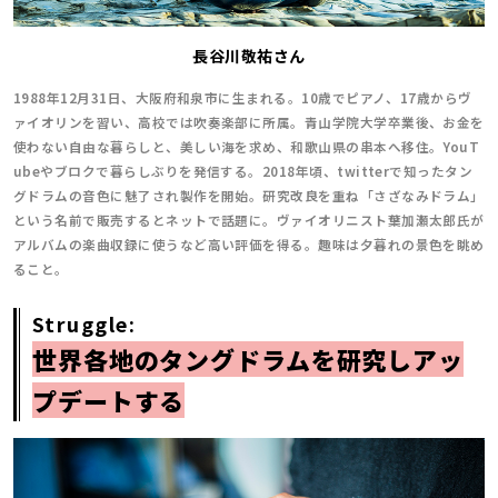
長谷川敬祐さん
1988年12月31日、大阪府和泉市に生まれる。10歳でピアノ、17歳からヴ
ァイオリンを習い、高校では吹奏楽部に所属。青山学院大学卒業後、お金を
使わない自由な暮らしと、美しい海を求め、和歌山県の串本へ移住。YouT
ubeやブロクで暮らしぶりを発信する。2018年頃、twitterで知ったタン
グドラムの音色に魅了され製作を開始。研究改良を重ね「さざなみドラム」
という名前で販売するとネットで話題に。ヴァイオリニスト葉加瀬太郎氏が
アルバムの楽曲収録に使うなど高い評価を得る。趣味は夕暮れの景色を眺め
ること。
Struggle:
世界各地のタングドラムを研究しアッ
プデートする