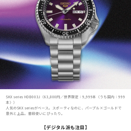
SKX series HDB003J（63,800円／世界限定：9,999本〈うち国内：999
本〉）
人気のSKX seriesがベース。スポーティなのに、パープル×ゴールドで
意外と上品。普段使いにぴったり。
【デジタル派も注目】