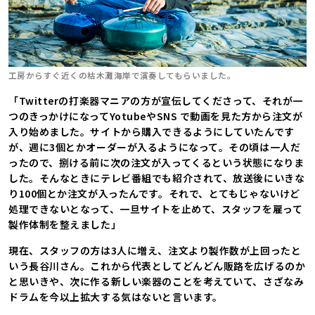
工房からすぐ近くの枯木灘海岸で演奏してもらいました。
「Twitterの打楽器マニアの方が宣伝してくださって、それが一
つのきっかけになってYotubeやSNS で動画を見た方から注文が
入り始めました。サイトから購入できるようにしていたんです
が、週に3個とかオーダーが入るようになって。その頃は一人だ
ったので、捌ける前に次の注文が入ってくるという状態になりま
した。そんなときにテレビ番組でも紹介されて、放送後にいきな
り100個とか注文が入ったんです。それで、とてもじゃないけど
処理できないとなって、一旦サイトを止めて、スタッフを雇って
製作体制を整えました」
現在、スタッフの方は3人に増え、注文より製作数が上回ったと
いう長谷川さん。これから代表としてどんどん販路を広げるのか
と思いきや、次に作る新しい楽器のことを考えていて、さざなみ
ドラムを今以上拡大する気はないと言います。