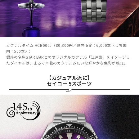
カクテルタイム HCB006J（80,300円／世界限定：6,000本〈うち国
内：500本〉）
銀座の名店STAR BARとのオリジナルカクテル「江戸紫」をイメージし
たダイヤルは、まるで本物のカクテルみたいな鮮やかな色彩が魅力。
【カジュアル派に】
セイコー 5スポーツ