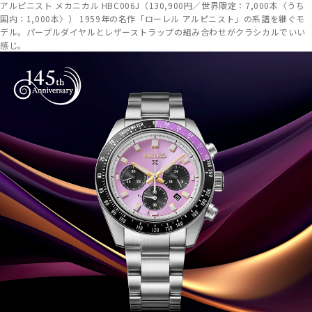
アルピニスト メカニカル HBC006J（130,900円／世界限定：7,000本〈うち
国内：1,000本〉） 1959年の名作「ローレル アルピニスト」の系譜を継ぐモ
デル。パープルダイヤルとレザーストラップの組み合わせがクラシカルでいい
感じ。