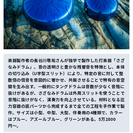
楽器製作者の長谷川敬祐さんが独学で製作した打楽器「さざ
なみドラム」。音の透明さと豊かな残響音を特徴とし、本体
の切り込み（U字型スリット）により、特定の音に対して整
数倍の倍音を意図的に響かせ、共振させることで特有の音空
間を生み出す。一般的にタングドラムは音数が少なく音階に
抜けがあるが、さざなみドラムは外周スリットを使うことで
音階に抜けがなく、演奏力を向上させている。材料となる圧
力容器の底パーツから完成するまで全ての工程を手作業で製
作。サイズは小型、中型、大型、伴奏用の4種類で、カラー
はブルー、アズールブルー、グリーンがある。5万2800
円〜。