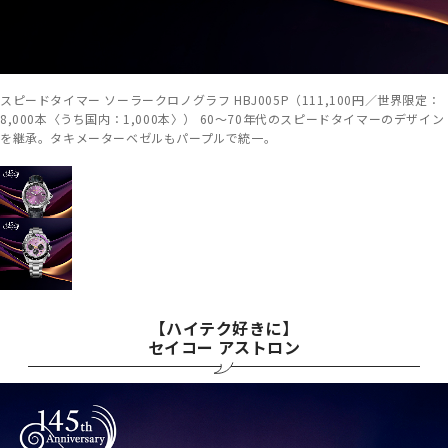
スピードタイマー ソーラークロノグラフ HBJ005P（111,100円／世界限定：
8,000本〈うち国内：1,000本〉） 60～70年代のスピードタイマーのデザイン
を継承。タキメーターベゼルもパープルで統一。
【ハイテク好きに】
セイコー アストロン