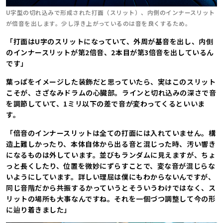
U字型の切れ込みで形成された打面（スリット）、内側のインナースリット
が倍音を出します。少し浮き上がっているのは音を良くするため。
「打面はU字のスリットになっていて、外周が基音を出し、内側
のインナースリットが第2倍音、2本目が第3倍音を出しているん
です」
葉っぱをイメージした装飾だと思っていたら、実はこのスリット
こそが、さざなみドラムの心臓部。ラインと切れ込みの深さで音
を調節していて、1ミリ以下の差で音が変わってくるといいま
す。
「倍音のインナースリットは全ての打面には入れていません。構
造上難しかったり、本体自体から出る音と混じった時、汚い響き
になるものは外しています。並びもランダムに見えますが、ちょ
っと長くしたり、位置を微妙にずらすことで、変な音が混じらな
いようにしています。詳しい理屈は僕にもわからないんですが、
同じ音階だから共振するかっていうとそういうわけではなく、ス
リットの場所も大事なんですね。それを一個づつ調整して今の形
に辿り着きました」