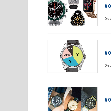
#
Dec
#
Dec
#