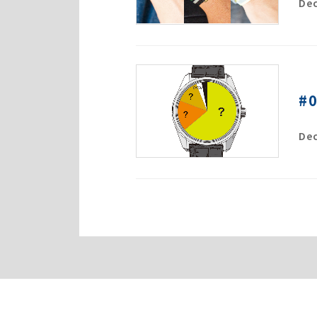
Dec
#
Dec