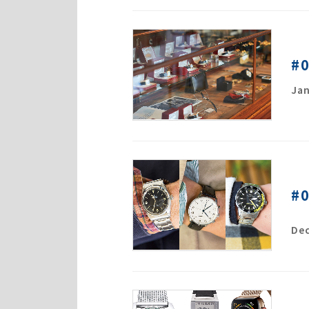
#
Jan
#
Dec