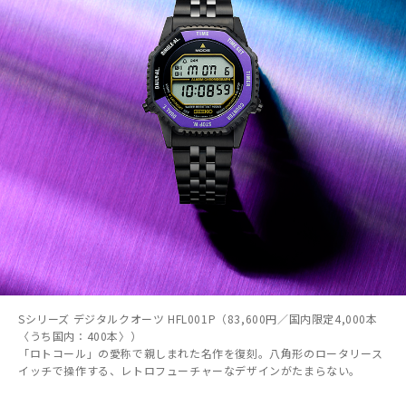
Sシリーズ デジタルクオーツ HFL001P（83,600円／国内限定4,000本
〈うち国内：400本〉）
「ロトコール」の愛称で親しまれた名作を復刻。八角形のロータリース
イッチで操作する、レトロフューチャーなデザインがたまらない。