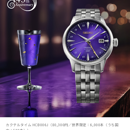
カクテルタイム HCB006J（80,300円／世界限定：6,000本〈うち国