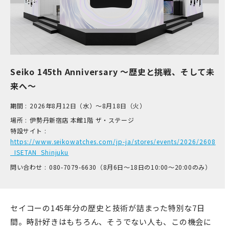
Seiko 145th Anniversary ～歴史と挑戦、そして未
来へ～
期間 :
2026年8月12日（水）～8月18日（火）
場所 :
伊​勢丹新宿店 本​館1階 ザ​・ステージ
特設サイト :
https://www.seikowatches.com/jp-ja/stores/events/2026/2608
_ISETAN_Shinjuku
問い合わせ :
0​80-7​079-6​630（8月6日～18日の1​0:00～2​0:00のみ）
セイコーの145年分の歴史と技術が詰まった特別な7日
間。時計好きはもちろん、そうでない人も、この機会に