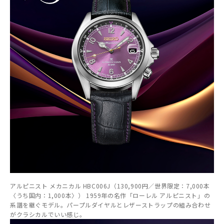
アルピニスト メカニカル HBC006J（130,900円／世界限定：7,000本
〈うち国内：1,000本〉） 1959年の名作「ローレル アルピニスト」の
系譜を継ぐモデル。パープルダイヤルとレザーストラップの組み合わせ
がクラシカルでいい感じ。