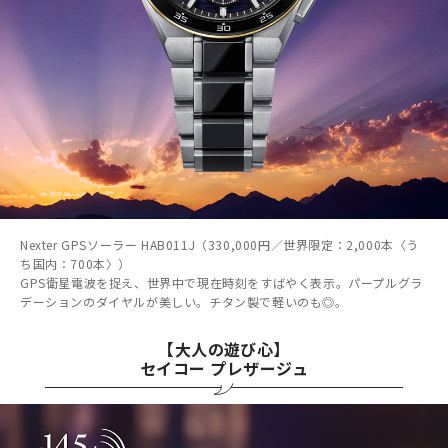
Nexter GPSソーラー HAB011J（330,000円／世界限定：2,000本〈う
ち国内：700本〉）
GPS衛星電波を捉え、世界中で現在時刻をすばやく表示。パープルグラ
デーションのダイヤルが美しい。チタン製で軽いのも◎。
【大人の遊び心】
セイコー プレザージュ