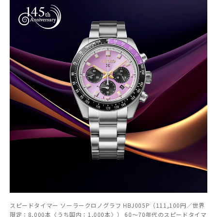
スピードタイマー ソーラークロノグラフ HBJ005P（111,100円／世界
限定：8,000本〈うち国内：1,000本〉） 60～70年代のスピードタイマ