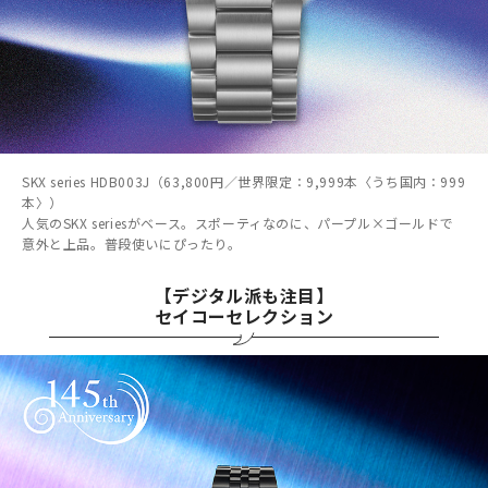
SKX series HDB003J（63,800円／世界限定：9,999本〈うち国内：999
本〉）
人気のSKX seriesがベース。スポーティなのに、パープル×ゴールドで
意外と上品。普段使いにぴったり。
【デジタル派も注目】
セイコーセレクション