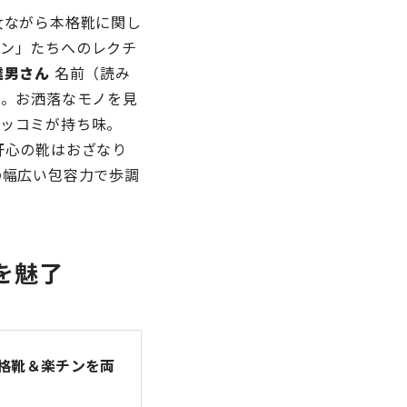
女ながら本格靴に関し
ン」たちへのレクチ
達男さん
名前（読み
い。お洒落なモノを見
ッコミが持ち味。
肝心の靴はおざなり
の幅広い包容力で歩調
を魅了
格靴＆楽チンを両