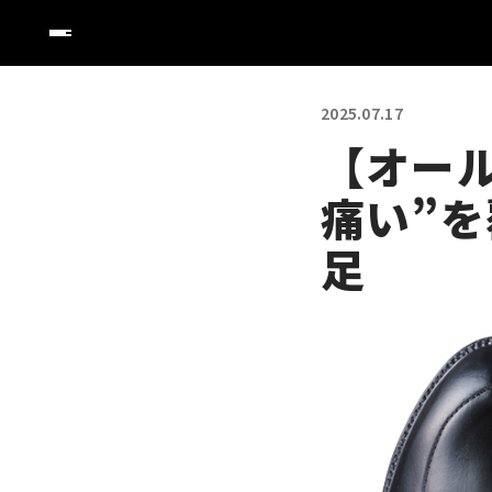
2025.07.17
【オー
痛い”を
足