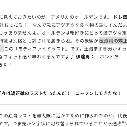
覚えておきたいのが、アメリカのオールデンです。
ドレ
ねぇだろ！ なんで急にアツアツな食べ物の話しすんだ
じゃありませんよ。オールデンは靴好きにとって激アツな定
特徴は別格とも評される履き心地。その象徴が
医療用の矯
、
この「モディファイドラスト」です。土踏まず部分がギュ
なフィット感が味わえるんですよ♪
伊達男：
ホントだ！ 
きた！
元々は矯正靴のラストだったんだ！ コーフンしてきたな！
の独自ラストを最大限に活かすために作られたのが、代表
です。つま先がＶ字状に切り替えられていることから通称“