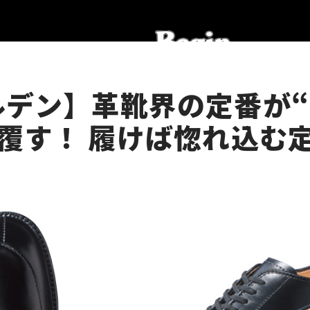
ルデン】革靴界の定番が
覆す！ 履けば惚れ込む