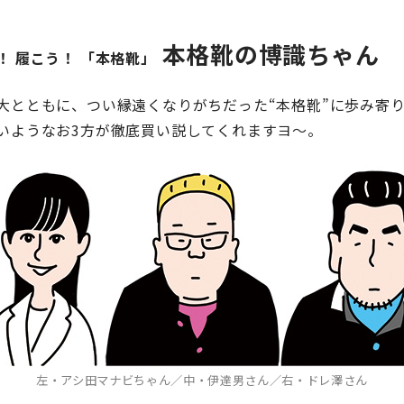
本格靴の博識ちゃん
！ 履こう！ 「本格靴」
大とともに、つい縁遠くなりがちだった“本格靴”に歩み寄
いようなお3方が徹底買い説してくれますヨ〜。
左・アシ田マナビちゃん／中・伊達男さん／右・ドレ澤さん