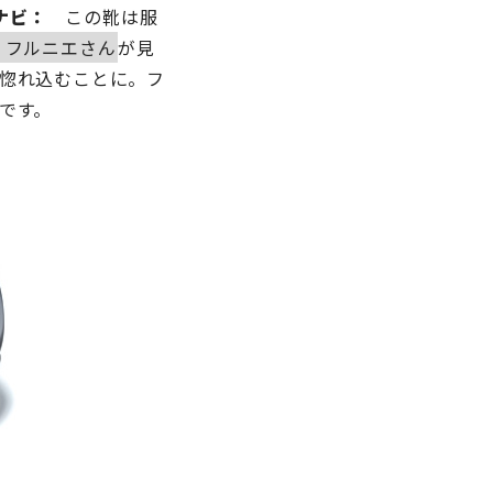
ナビ：
この靴は服
・フルニエさん
が見
惚れ込むことに。フ
です。