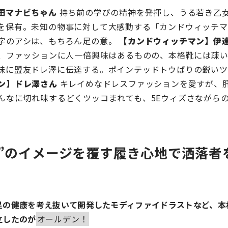
田マナビちゃん
持ち前の学びの精神を発揮し、うる若き乙
を保有。未知の物事に対して大感動する「カンドウィッチマ
字のアシは、もちろん足の意。
【カンドウィッチマン】伊
り、ファッションに人一倍興味はあるものの、本格靴には疎
味に盟友ドレ澤に伝達する。ポインテッドトウばりの鋭いツ
ン】ドレ澤さん
キレイめなドレスファッションを愛すが、
んなに切れ味するどくツッコまれても、5Eウィズさながら
”のイメージを覆す履き心地で洒落者
足の健康を考え抜いて開発したモディファイドラストなど、本
立したのが
オールデン！