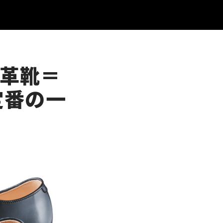
“革靴＝
定番の一