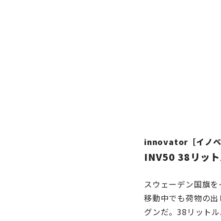
innovator［イ
INV50 38リッ
スウェーデン国旗を
移動中でも荷物の出
グンだ。38リットル。W