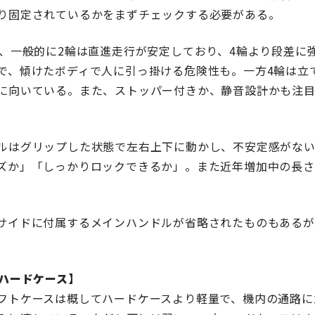
り固定されているかをまずチェックする必要がある。
が、一般的に2輪は直進走行が安定しており、4輪より段差に
で、傾けたボディで人に引っ掛ける危険性も。一方4輪は立
に向いている。また、ストッパー付きか、静音設計かも注目
ルはグリップした状態で左右上下に動かし、不安定感がない
ズか」「しっかりロックできるか」。また近年増加中の長さ
サイドに付属するメインハンドルが省略されたものもあるが
rハードケース】
フトケースは概してハードケースより軽量で、機内の通路に