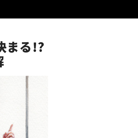
まる!?
解