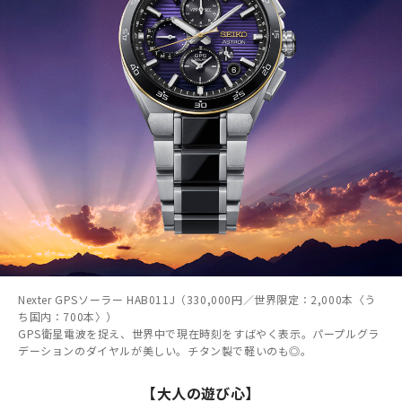
Nexter GPSソーラー HAB011J（330,000円／世界限定：2,000本〈う
ち国内：700本〉）
GPS衛星電波を捉え、世界中で現在時刻をすばやく表示。パープルグラ
デーションのダイヤルが美しい。チタン製で軽いのも◎。
【大人の遊び心】