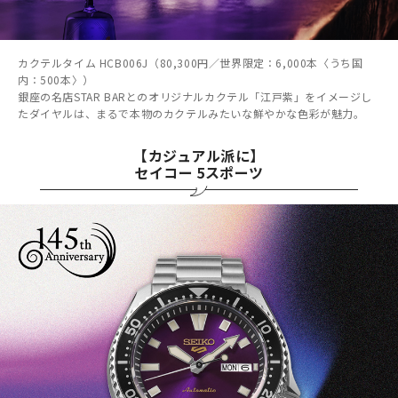
カクテルタイム HCB006J（80,300円／世界限定：6,000本〈うち国
内：500本〉）
銀座の名店STAR BARとのオリジナルカクテル「江戸紫」をイメージし
たダイヤルは、まるで本物のカクテルみたいな鮮やかな色彩が魅力。
【カジュアル派に】
セイコー 5スポーツ