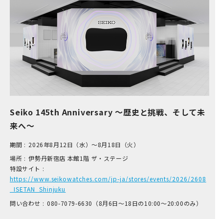
Seiko 145th Anniversary ～歴史と挑戦、そして未
来へ～
期間 :
2026年8月12日（水）～8月18日（火）
場所 :
伊​勢丹新宿店 本​館1階 ザ​・ステージ
特設サイト :
https://www.seikowatches.com/jp-ja/stores/events/2026/2608
_ISETAN_Shinjuku
問い合わせ :
0​80-7​079-6​630（8月6日～18日の1​0:00～2​0:00のみ）