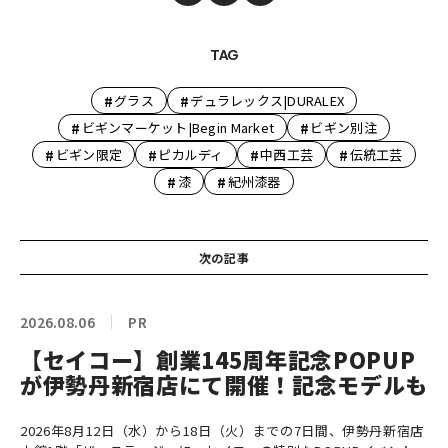
TAG
#
#
グラス
デュラレックス|DURALEX
#
#
ビギンマーケット|Begin Market
ビギン別注
#
#
#
#
ビギン限定
ピカルディ
中西工芸
伝統工芸
#
#
漆
紀州漆器
次の記事
2026.08.06
PR
【セイコー】創業145周年記念POPUP
が伊勢丹新宿店にて開催！記念モデルも
2026年8月12日（水）から18日（火）までの7日間、伊勢丹新宿店