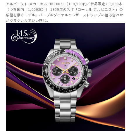
アルピニスト メカニカル HBC006J（130,900円／世界限定：7,000本
〈うち国内：1,000本〉） 1959年の名作「ローレル アルピニスト」の
系譜を継ぐモデル。パープルダイヤルとレザーストラップの組み合わせ
がクラシカルでいい感じ。