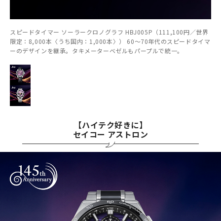
スピードタイマー ソーラークロノグラフ HBJ005P（111,100円／世界
限定：8,000本〈うち国内：1,000本〉） 60～70年代のスピードタイマ
ーのデザインを継承。タキメーターベゼルもパープルで統一。
【ハイテク好きに】
セイコー アストロン