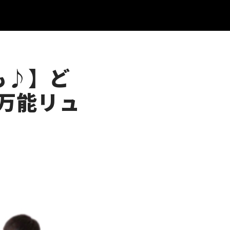
も♪】ど
万能リュ