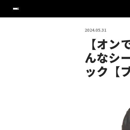
2024.05.31
【オン
んなシ
ック【